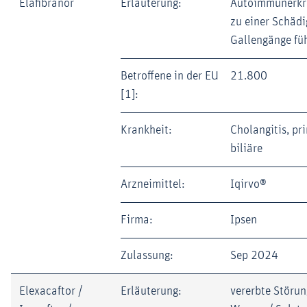
Elafibranor
Erläuterung:
Autoimmunerkr
zu einer Schädi
Gallengänge fü
Betroffene in der EU
21.800
[1]:
Krankheit:
Cholangitis, pr
biliäre
Arzneimittel:
Iqirvo®
Firma:
Ipsen
Zulassung:
Sep 2024
Elexacaftor /
Erläuterung:
vererbte Störun