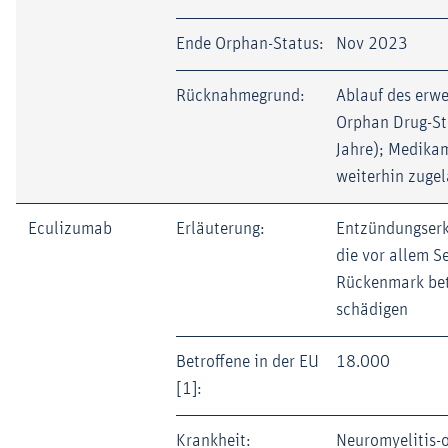
Ende Orphan-Status:
Nov 2023
Rücknahmegrund:
Ablauf des erwe
Orphan Drug-St
Jahre); Medika
weiterhin zuge
Eculizumab
Erläuterung:
Entzündungser
die vor allem S
Rückenmark bet
schädigen
Betroffene in der EU
18.000
[1]:
Krankheit:
Neuromyelitis-o