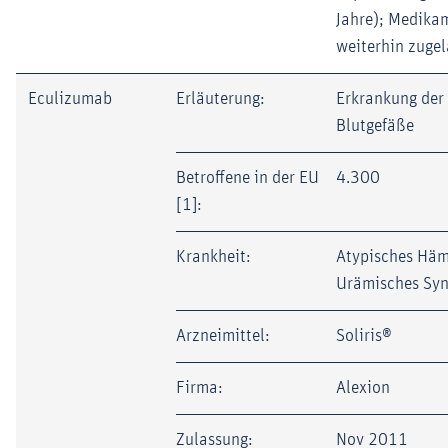
Jahre); Medika
weiterhin zuge
Eculizumab
Erläuterung:
Erkrankung der 
Blutgefäße
Betroffene in der EU
4.300
[1]:
Krankheit:
Atypisches Häm
Urämisches Sy
Arzneimittel:
Soliris®
Firma:
Alexion
Zulassung:
Nov 2011