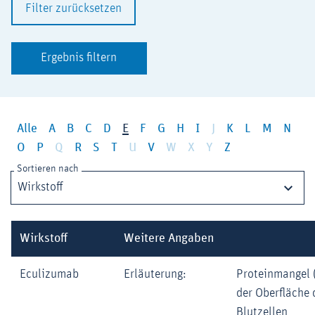
Filter zurücksetzen
Ergebnis filtern
Alle
A
B
C
D
E
F
G
H
I
J
K
L
M
N
O
P
Q
R
S
T
U
V
W
X
Y
Z
Sortieren nach
Wirkstoff
Weitere Angaben
Eculizumab
Erläuterung:
Proteinmangel 
der Oberfläche 
Blutzellen