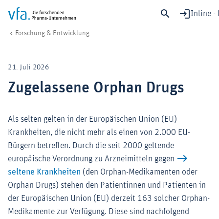
Inline -
Zugelassene Orphan Drugs
vfa. Die forschenden Pharma-Unternehmen
Forschung & Entwicklung
Sch
Forschung & Entwicklung
21. Juli 2026
Gesundheit & Versorgung
Zugelassene Orphan Drugs
Wirtschaft & Standort
Digitalisierung & KI
Als selten gelten in der Europäischen Union (EU)
Verband & Mitglieder
Krankheiten, die nicht mehr als einen von 2.000 EU-
Bürgern betreffen. Durch die seit 2000 geltende
europäische Verordnung zu Arzneimitteln gegen
Mitglied werden!
seltene Krankheiten
(den Orphan-Medikamenten oder
Medien
Orphan Drugs) stehen den Patientinnen und Patienten in
der Europäischen Union (EU) derzeit 163 solcher Orphan-
Medikamente zur Verfügung. Diese sind nachfolgend