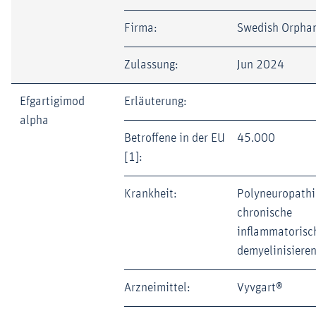
Firma:
Swedish Orphan
Zulassung:
Jun 2024
Efgartigimod
Erläuterung:
alpha
Betroffene in der EU
45.000
[1]:
Krankheit:
Polyneuropathi
chronische
inflammatorisc
demyelinisiere
Arzneimittel:
Vyvgart®