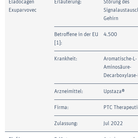
Eladocagen
Erläuterung:
Störung des
Exuparvovec
Signalaustausc
Gehirn
Betroffene in der EU
4.500
[1]:
Krankheit:
Aromatische-L-
Aminosäure-
Decarboxylase
Arzneimittel:
Upstaza®
Firma:
PTC Therapeuti
Zulassung:
Jul 2022