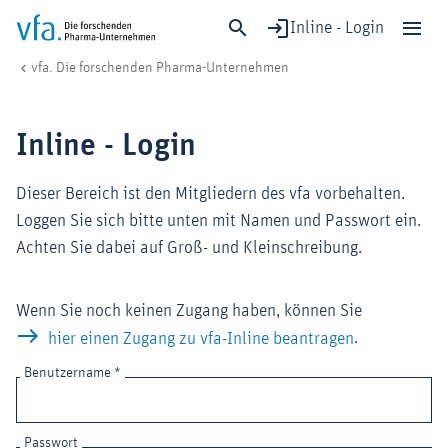
Inline - Login
Inline - Login
vfa. Die forschenden Pharma-Unternehmen
Schließen
Forschung & Entwicklung
Inline - Login
Gesundheit & Versorgung
Wirtschaft & Standort
Dieser Bereich ist den Mitgliedern des vfa vorbehalten.
Digitalisierung & KI
Loggen Sie sich bitte unten mit Namen und Passwort ein.
Verband & Mitglieder
Achten Sie dabei auf Groß- und Kleinschreibung.
Wenn Sie noch keinen Zugang haben, können Sie
Mitglied werden!
.
hier einen Zugang zu vfa-Inline beantragen
Medien
Benutzername *
Passwort