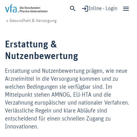
Inline - Login
Erstattung & Nutzenbewertung
vfa. Die forschenden Pharma-Unternehmen
Gesundheit & Versorgung
Schließen
Forschung & Entwicklung
Erstattung &
Gesundheit & Versorgung
Nutzenbewertung
Wirtschaft & Standort
Digitalisierung & KI
Erstattung und Nutzenbewertung prägen, wie neue
Verband & Mitglieder
Arzneimittel in die Versorgung kommen und zu
welchen Bedingungen sie verfügbar sind. Im
Mittelpunkt stehen AMNOG, EU-HTA und die
Mitglied werden!
Verzahnung europäischer und nationaler Verfahren.
Verlässliche Regeln und klare Abläufe sind
Medien
entscheidend für einen schnellen Zugang zu
Innovationen.