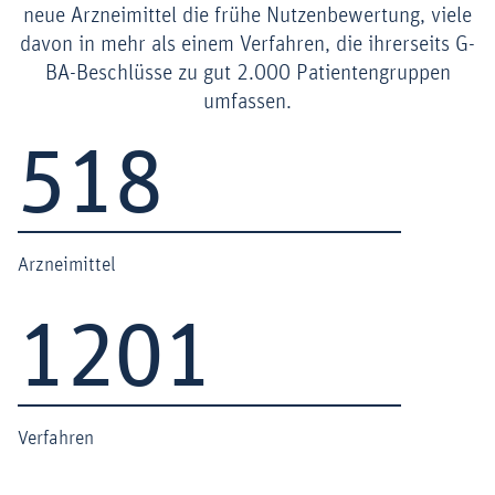
neue Arzneimittel die frühe Nutzenbewertung, viele
Schiedsstelle festgesetzt werden.
davon in mehr als einem Verfahren, die ihrerseits G-
Download
BA-Beschlüsse zu gut 2.000 Patientengruppen
umfassen.
518
518
Arzneimittel
1201
1201
Verfahren