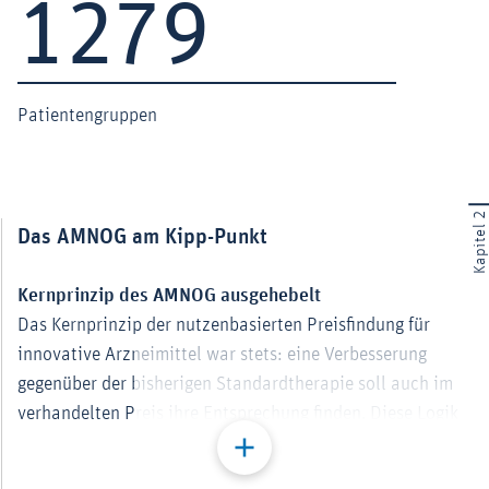
1383
2013
Patientengruppen
Kapitel 2
Das AMNOG am Kipp-Punkt
ld vergrößert darstellen
Kernprinzip des AMNOG ausgehebelt
Das Kernprinzip der nutzenbasierten Preisfindung für
innovative Arzneimittel war stets: eine Verbesserung
gegenüber der bisherigen Standardtherapie soll auch im
verhandelten Preis ihre Entsprechung finden. Diese Logik
ist vom Gesetzgeber 2022 ausgehebelt worden, sodass
bestimmte Innovationen nicht mehr angemessen
ld vergrößert darstellen