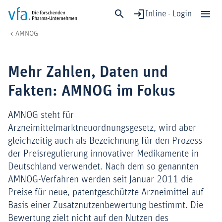
Inline - Login
Mehr Zahlen, Daten und Fakten: AMNOG im Fokus
vfa. Die forschenden Pharma-Unternehmen
Gesundheit & Versorgung
AMNOG
Schließen
Forschung & Entwicklung
Mehr Zahlen, Daten und
Gesundheit & Versorgung
Fakten: AMNOG im Fokus
Wirtschaft & Standort
Digitalisierung & KI
AMNOG
steht für
Verband & Mitglieder
Arzneimittelmarktneuordnungsgesetz, wird aber
gleichzeitig auch als Bezeichnung für den Prozess
der Preisregulierung innovativer Medikamente in
Mitglied werden!
Deutschland verwendet. Nach dem so genannten
AMNOG-Verfahren werden seit Januar 2011 die
Medien
Preise für neue, patentgeschützte Arzneimittel auf
Basis einer Zusatznutzenbewertung bestimmt. Die
Bewertung zielt nicht auf den Nutzen des