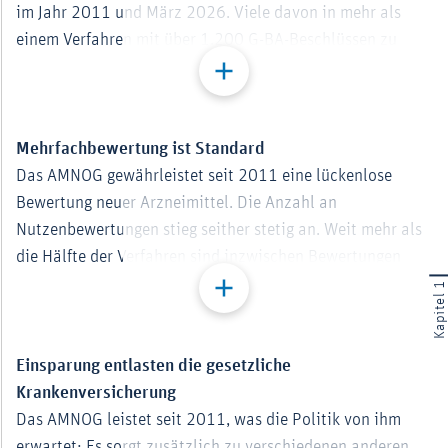
im Jahr 2011 und März 2026. Viele davon in mehr als
einem Verfahren mit über 1.200 G-BA-Beschlüssen zu
mehr als 2.000 Patientengruppen.
ld vergrößert darstellen
Download
Mehrfachbewertung ist Standard
Das AMNOG gewährleistet seit 2011 eine lückenlose
Bewertung neuer Arzneimittel. Die Anzahl an
Nutzenbewertungen stieg seither stetig an. Weit mehr als
die Hälfte der Verfahren sind inzwischen Bewertungen
nach Befristungen (9 %) oder für neue
Anwendungsgebiete (49 %). Eine kontinuierliche
ld vergrößert darstellen
Neubewertung der Arzneimittel ist also der Normalfall.
Der Anteil der Erstbewertungen lag zuletzt nur noch bei
Einsparung entlasten die gesetzliche
42 %.
Krankenversicherung
Das AMNOG leistet seit 2011, was die Politik von ihm
Download
erwartet: Es sorgt zusätzlich zu verschiedenen anderen