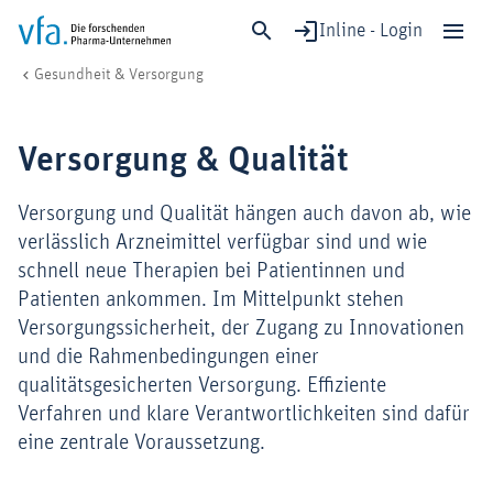
Inline - Login
Versorgung & Qualität
vfa. Die forschenden Pharma-Unternehmen
Gesundheit & Versorgung
Schließen
Forschung & Entwicklung
Versorgung & Qualität
Gesundheit & Versorgung
Wirtschaft & Standort
Versorgung und Qualität hängen auch davon ab, wie
Digitalisierung & KI
verlässlich Arzneimittel verfügbar sind und wie
schnell neue Therapien bei Patientinnen und
Verband & Mitglieder
Patienten ankommen. Im Mittelpunkt stehen
Versorgungssicherheit, der Zugang zu Innovationen
und die Rahmenbedingungen einer
Mitglied werden!
qualitätsgesicherten Versorgung. Effiziente
Medien
Verfahren und klare Verantwortlichkeiten sind dafür
eine zentrale Voraussetzung.