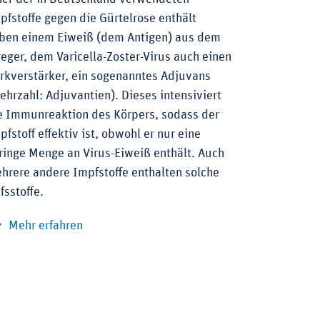
pfstoffe gegen die Gürtelrose enthält
ben einem Eiweiß (dem Antigen) aus dem
reger, dem Varicella-Zoster-Virus auch einen
rkverstärker, ein sogenanntes Adjuvans
ehrzahl: Adjuvantien). Dieses intensiviert
e Immunreaktion des Körpers, sodass der
gegen ein wandlungsfähiges Virus
pfstoff effektiv ist, obwohl er nur eine
ringe Menge an Virus-Eiweiß enthält. Auch
hrere andere Impfstoffe enthalten solche
lfsstoffe.
zu Adjuvantien: Wirkverstärker in Impfstoff
Mehr erfahren