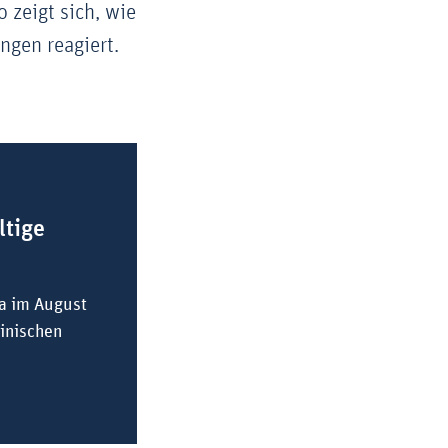
 zeigt sich, wie
ngen reagiert.
ltige
fa im August
linischen
fältige Technologien