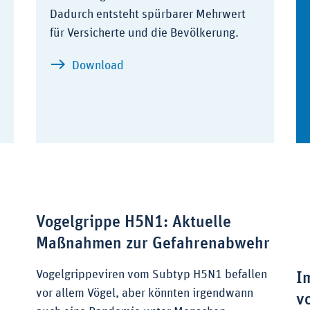
tion als Investition in die Gesundheit
Dadurch entsteht spürbarer Mehrwert
für Versicherte und die Bevölkerung.
zu Positionspapier: Jederzeit, übe
Download
Vogelgrippe H5N1: Aktuelle
Maßnahmen zur Gefahrenabwehr
Vogelgrippeviren vom Subtyp H5N1 befallen
I
vor allem Vögel, aber könnten irgendwann
v