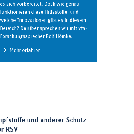
es sich vorbereitet. Doch wie genau
funktionieren diese Hilfsstoffe, und
welche Innovationen gibt es in diesem
rall – eImpfpass kann Impfquoten erhöhen
Bereich? Darüber sprechen wir mit vfa-
Forschungssprecher Rolf Hömke.
zu Helfer im Hintergrund – Wie Adjuvanti
Mehr erfahren
mpfstoffe und anderer Schutz
or RSV