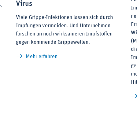
Virus
e
Im
ne
Viele Grippe-Infektionen lassen sich durch
Er
Impfungen vermeiden. Und Unternehmen
x
Wi
forschen an noch wirksameren Impfstoffen
(M
gegen kommende Grippewellen.
di
zu Grippeimpfstoffe: Abwehrkraft 
Mehr erfahren
Im
ge
me
Hi