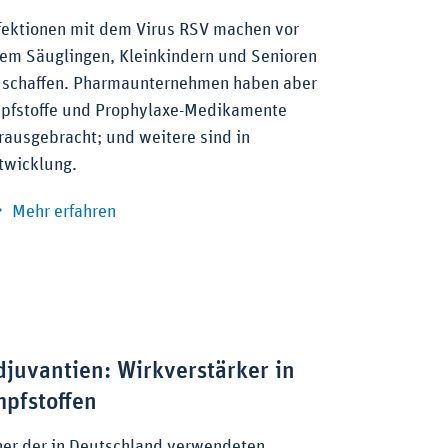
fektionen mit dem Virus RSV machen vor
lem Säuglingen, Kleinkindern und Senioren
 schaffen. Pharmaunternehmen haben aber
pfstoffe und Prophylaxe-Medikamente
rausgebracht; und weitere sind in
aßnahmen zur Gefahrenabwehr
twicklung.
zu Impfstoffe und anderer Schutz vor RSV
Mehr erfahren
djuvantien: Wirkverstärker in
mpfstoffen
ner der in Deutschland verwendeten