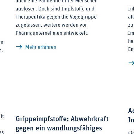
auch eine Pandemie unter Menschen
auslösen. Doch sind Impfstoffe und
In
Therapeutika gegen die Vogelgrippe
al
zugelassen, weitere werden von
zu
Pharmaunternehmen entwickelt.
Im
he
en
zu Vogelgrippe H5N1: Aktuelle M
Mehr erfahren
En
n.
el: Neue Impfstoffe gegen sich ausbreitende Krankheiten
A
it
Grippeimpfstoffe: Abwehrkraft
I
gegen ein wandlungsfähiges
es
Ei