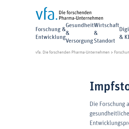
Gesundheit
Wirtschaft
Forschung &
Digi
&
&
Entwicklung
& K
Versorgung
Standort
vfa. Die forschenden Pharma-Unternehmen
Forschu
Impfsto
Die Forschung a
gesundheitliche
Entwicklungspr