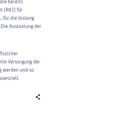
die bereits
 (RKI) für
 für die bislang
 Die Auslastung der
ftssicher
eite Versorgung der
g werden und so
senziell.