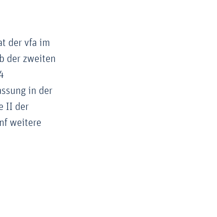
t der vfa im
b der zweiten
4
assung in der
 II der
nf weitere