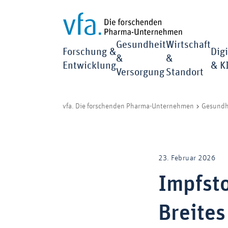
Gesundheit
Wirtschaft
Forschung &
Digi
&
&
Entwicklung
& K
Versorgung
Standort
vfa. Die forschenden Pharma-Unternehmen
Gesundh
23. Februar 2026
Impfsto
Breites