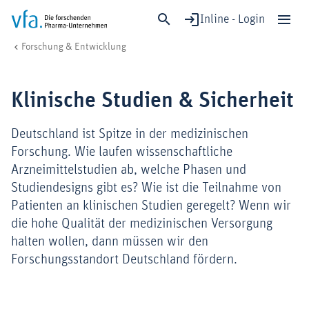
Inline - Login
Klinische Studien & Sicherheit
vfa. Die forschenden Pharma-Unternehmen
Forschung & Entwicklung
Schließen
Forschung & Entwicklung
Klinische Studien & Sicherheit
Gesundheit & Versorgung
Wirtschaft & Standort
Deutschland ist Spitze in der medizinischen
Digitalisierung & KI
Forschung. Wie laufen wissenschaftliche
Arzneimittelstudien ab, welche Phasen und
Verband & Mitglieder
Studiendesigns gibt es? Wie ist die Teilnahme von
Patienten an klinischen Studien geregelt? Wenn wir
die hohe Qualität der medizinischen Versorgung
Mitglied werden!
halten wollen, dann müssen wir den
Medien
Forschungsstandort Deutschland fördern.