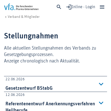
Inline - Login
Stellungnahmen
vfa. Die forschenden Pharma-Unternehmen
Verband & Mitglieder
Schließen
Forschung & Entwicklung
Stellungnahmen
Gesundheit & Versorgung
Wirtschaft & Standort
Alle aktuellen Stellungnahmen des Verbands zu
Digitalisierung & KI
Gesetzgebungsprozessen.
Anzeige chronologisch nach Aktualität.
Verband & Mitglieder
22.06.2026
Mitglied werden!
Gesetzentwurf BStabG
Medien
12.06.2026
Referentenentwurf Anerkennungsverfahren
Heilberufe