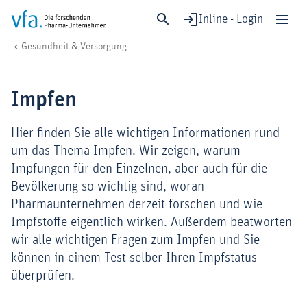
Inline - Login
Impfen
vfa. Die forschenden Pharma-Unternehmen
Gesundheit & Versorgung
Schließen
Forschung & Entwicklung
Impfen
Gesundheit & Versorgung
Wirtschaft & Standort
Hier finden Sie alle wichtigen Informationen rund
Digitalisierung & KI
um das Thema Impfen. Wir zeigen, warum
Impfungen für den Einzelnen, aber auch für die
Verband & Mitglieder
Bevölkerung so wichtig sind, woran
Pharmaunternehmen derzeit forschen und wie
Impfstoffe eigentlich wirken. Außerdem beatworten
Mitglied werden!
wir alle wichtigen Fragen zum Impfen und Sie
Medien
können in einem Test selber Ihren Impfstatus
überprüfen.