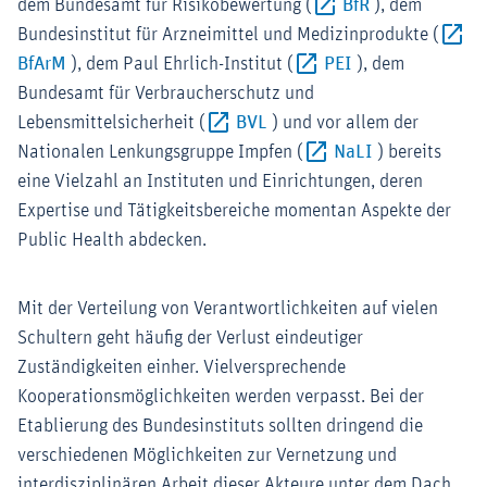
Externer-Link 
dem Bundesamt für Risikobewertung (
BfR
), dem
Bundesinstitut für Arzneimittel und Medizinprodukte (
Externer-Link (Öffnet im neuen Fenster)
Externer-Link (Ö
BfArM
), dem Paul Ehrlich-Institut (
PEI
), dem
Bundesamt für Verbraucherschutz und
Externer-Link (Öffnet im ne
Lebensmittelsicherheit (
BVL
) und vor allem der
Externer-Link 
Nationalen Lenkungsgruppe Impfen (
NaLI
) bereits
eine Vielzahl an Instituten und Einrichtungen, deren
Expertise und Tätigkeitsbereiche momentan Aspekte der
Public Health abdecken.
Mit der Verteilung von Verantwortlichkeiten auf vielen
Schultern geht häufig der Verlust eindeutiger
Zuständigkeiten einher. Vielversprechende
Kooperationsmöglichkeiten werden verpasst. Bei der
Etablierung des Bundesinstituts sollten dringend die
verschiedenen Möglichkeiten zur Vernetzung und
interdisziplinären Arbeit dieser Akteure unter dem Dach