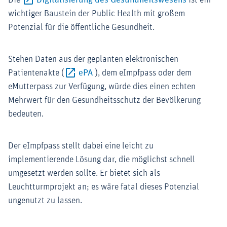
Die
Digitalisierung des Gesundheitswesens
ist ein
wichtiger Baustein der Public Health mit großem
Potenzial für die öffentliche Gesundheit.
Stehen Daten aus der geplanten elektronischen
Externer-Link (Öffnet im neuen Fenst
Patientenakte (
ePA
), dem eImpfpass oder dem
eMutterpass zur Verfügung, würde dies einen echten
Mehrwert für den Gesundheitsschutz der Bevölkerung
bedeuten.
Der eImpfpass stellt dabei eine leicht zu
implementierende Lösung dar, die möglichst schnell
umgesetzt werden sollte. Er bietet sich als
Leuchtturmprojekt an; es wäre fatal dieses Potenzial
ungenutzt zu lassen.