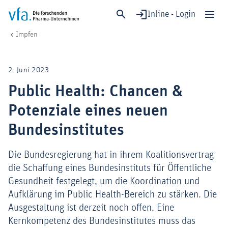
Inline - Login
Public Health: Chancen & Potenziale eines neuen Bundesinstitutes
vfa. Die forschenden Pharma-Unternehmen
Gesundheit & Versorgung
Prävention & Vorsorge
Impfen
Schließen
Forschung & Entwicklung
2. Juni 2023
Gesundheit & Versorgung
Public Health: Chancen &
Wirtschaft & Standort
Potenziale eines neuen
Digitalisierung & KI
Verband & Mitglieder
Bundesinstitutes
Die Bundesregierung hat in ihrem Koalitionsvertrag
die Schaffung eines Bundesinstituts für Öffentliche
Mitglied werden!
Gesundheit festgelegt, um die Koordination und
Medien
Aufklärung im Public Health-Bereich zu stärken. Die
Ausgestaltung ist derzeit noch offen. Eine
Kernkompetenz des Bundesinstitutes muss das