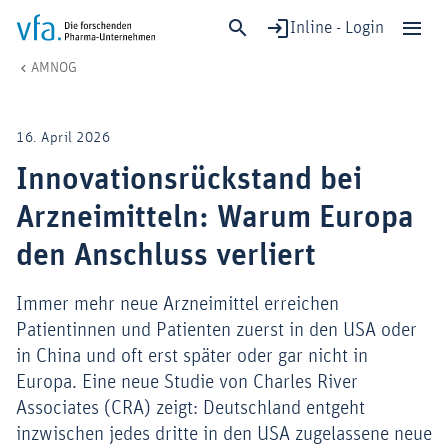
Inline - Login
Innovationsrückstand bei Arzneimitteln: Warum Europa den Anschluss v
vfa. Die forschenden Pharma-Unternehmen
Gesundheit & Versorgung
AMNOG
Schließen
Forschung & Entwicklung
16. April 2026
Gesundheit & Versorgung
Innovationsrückstand bei
Wirtschaft & Standort
Arzneimitteln: Warum Europa
Digitalisierung & KI
Verband & Mitglieder
den Anschluss verliert
Immer mehr neue Arzneimittel erreichen
Patientinnen und Patienten zuerst in den USA oder
Mitglied werden!
in China und oft erst später oder gar nicht in
Medien
Europa. Eine neue Studie von Charles River
Associates (CRA) zeigt: Deutschland entgeht
inzwischen jedes dritte in den USA zugelassene neue