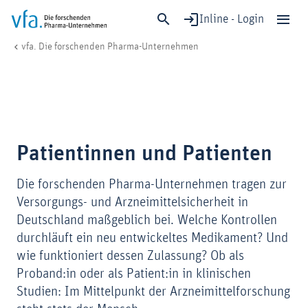
Inline - Login
Patient:innen
vfa. Die forschenden Pharma-Unternehmen
Schließen
Forschung & Entwicklung
Gesundheit & Versorgung
Wirtschaft & Standort
Patientinnen und Patienten
Digitalisierung & KI
Verband & Mitglieder
Die forschenden Pharma-Unternehmen tragen zur
Versorgungs- und Arzneimittelsicherheit in
Deutschland maßgeblich bei. Welche Kontrollen
Mitglied werden!
durchläuft ein neu entwickeltes Medikament? Und
Medien
wie funktioniert dessen Zulassung? Ob als
Proband:in oder als Patient:in in klinischen
Studien: Im Mittelpunkt der Arzneimittelforschung