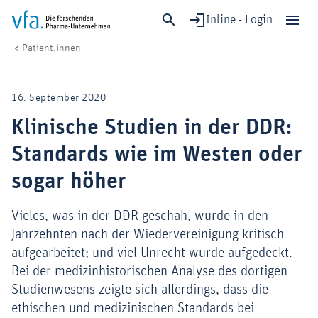
Inline - Login
Klinische Studien in der DDR: Standards wie im Westen oder sogar höhe
vfa. Die forschenden Pharma-Unternehmen
Patient:innen
Schließen
Forschung & Entwicklung
16. September 2020
Gesundheit & Versorgung
Klinische Studien in der DDR:
Wirtschaft & Standort
Standards wie im Westen oder
Digitalisierung & KI
Verband & Mitglieder
sogar höher
Vieles, was in der DDR geschah, wurde in den
Jahrzehnten nach der Wiedervereinigung kritisch
Mitglied werden!
aufgearbeitet; und viel Unrecht wurde aufgedeckt.
Medien
Bei der medizinhistorischen Analyse des dortigen
Studienwesens zeigte sich allerdings, dass die
ethischen und medizinischen Standards bei