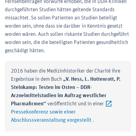
Fernsehbeiträgen Vorwürfe erhoben, die in DDR-Kliniken
durchgeführten Studien hätten geltende Standards
missachtet. So sollen Patienten an Studien beteiligt
worden sein, ohne dass sie darüber in Kenntnis gesetzt
worden wären. Auch sollen riskante Studien durchgeführt
worden sein, die die beteiligten Patienten gesundheitlich
geschädigt hätten.
2016 haben die Medizinhistoriker der Charité ihre
Ergebnisse in dem Buch
„V. Hess, L. Hottenrott, P.
Steinkamp: Testen im Osten – DDR-
Arzneimittelstudien im Auftrag westlicher
Pharmafirmen“
veröffentlicht und in einer
Pressekonferenz sowie einer
Externer-Link (Öffne
Abschlussveranstaltung vorgestellt
.