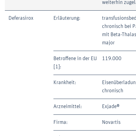
weiterhin zuge
Deferasirox
Erläuterung:
transfusionsbe
chronisch bei P
mit Beta-Thala
major
Betroffene in der EU
119.000
[1]:
Krankheit:
Eisenüberladun
chronisch
Arzneimittel:
Exjade®
Firma:
Novartis