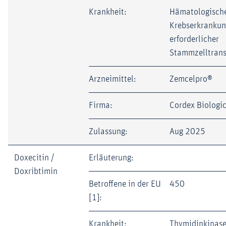
Krankheit:
Hämatologisch
Krebserkrankun
erforderlicher
Stammzelltrans
Arzneimittel:
Zemcelpro®
Firma:
Cordex Biologi
Zulassung:
Aug 2025
Doxecitin /
Erläuterung:
Doxribtimin
Betroffene in der EU
450
[1]:
Krankheit:
Thymidinkinase