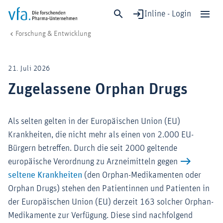
Inline - Login
Zugelassene Orphan Drugs
vfa. Die forschenden Pharma-Unternehmen
Forschung & Entwicklung
Schließen
Forschung & Entwicklung
21. Juli 2026
Gesundheit & Versorgung
Zugelassene Orphan Drugs
Wirtschaft & Standort
Digitalisierung & KI
Als selten gelten in der Europäischen Union (EU)
Verband & Mitglieder
Krankheiten, die nicht mehr als einen von 2.000 EU-
Bürgern betreffen. Durch die seit 2000 geltende
europäische Verordnung zu Arzneimitteln gegen
Mitglied werden!
seltene Krankheiten
(den Orphan-Medikamenten oder
Medien
Orphan Drugs) stehen den Patientinnen und Patienten in
der Europäischen Union (EU) derzeit 163 solcher Orphan-
Medikamente zur Verfügung. Diese sind nachfolgend