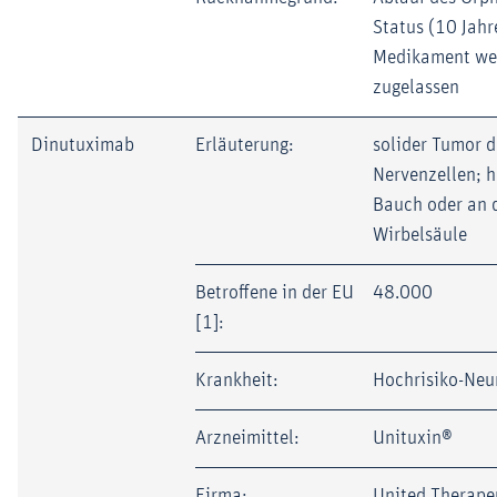
Status (10 Jahr
Medikament wei
zugelassen
Dinutuximab
Erläuterung:
solider Tumor d
Nervenzellen; h
Bauch oder an 
Wirbelsäule
Betroffene in der EU
48.000
[1]:
Krankheit:
Hochrisiko-Neu
Arzneimittel:
Unituxin®
Firma:
United Therape