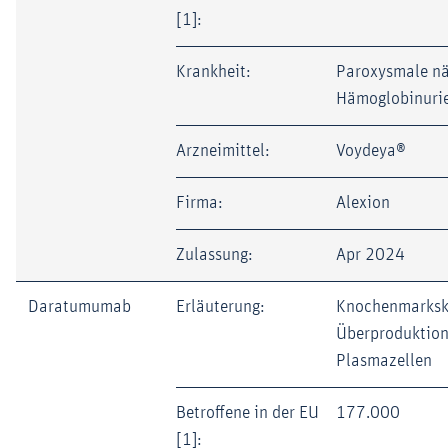
[1]:
Krankheit:
Paroxysmale nä
Hämoglobinuri
Arzneimittel:
Voydeya®
Firma:
Alexion
Zulassung:
Apr 2024
Daratumumab
Erläuterung:
Knochenmarkskr
Überproduktion
Plasmazellen
Betroffene in der EU
177.000
[1]: