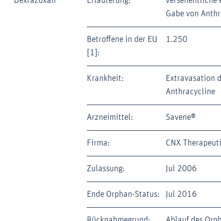
Dexrazoxan
Erläuterung:
versehentliche 
Gabe von Anthr
Betroffene in der EU
1.250
[1]:
Krankheit:
Extravasation 
Anthracycline
Arzneimittel:
Savene®
Firma:
CNX Therapeuti
Zulassung:
Jul 2006
Ende Orphan-Status:
Jul 2016
Rücknahmegrund:
Ablauf des Orp