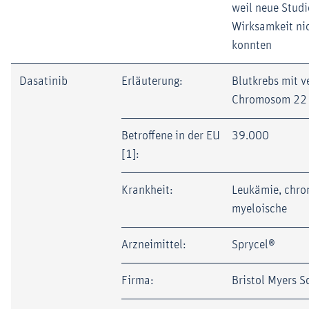
weil neue Stud
Wirksamkeit ni
konnten
Dasatinib
Erläuterung:
Blutkrebs mit 
Chromosom 22
Betroffene in der EU
39.000
[1]:
Krankheit:
Leukämie, chro
myeloische
Arzneimittel:
Sprycel®
Firma:
Bristol Myers S