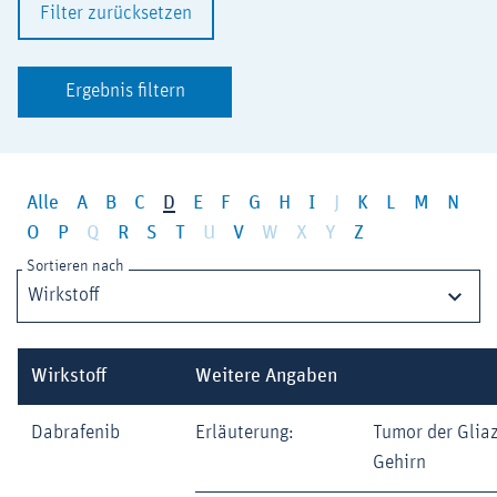
Filter zurücksetzen
Ergebnis filtern
Alle
A
B
C
D
E
F
G
H
I
J
K
L
M
N
O
P
Q
R
S
T
U
V
W
X
Y
Z
Sortieren nach
Wirkstoff
Weitere Angaben
Dabrafenib
Erläuterung:
Tumor der Gliaz
Gehirn