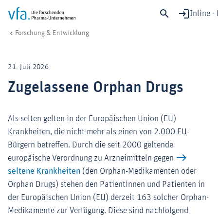
Inline -
Zugelassene Orphan Drugs
vfa. Die forschenden Pharma-Unternehmen
Forschung & Entwicklung
Sch
Forschung & Entwicklung
21. Juli 2026
Gesundheit & Versorgung
Zugelassene Orphan Drugs
Wirtschaft & Standort
Digitalisierung & KI
Als selten gelten in der Europäischen Union (EU)
Verband & Mitglieder
Krankheiten, die nicht mehr als einen von 2.000 EU-
Bürgern betreffen. Durch die seit 2000 geltende
europäische Verordnung zu Arzneimitteln gegen
Mitglied werden!
seltene Krankheiten
(den Orphan-Medikamenten oder
Medien
Orphan Drugs) stehen den Patientinnen und Patienten in
der Europäischen Union (EU) derzeit 163 solcher Orphan-
Medikamente zur Verfügung. Diese sind nachfolgend