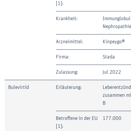
[1]:
Krankheit:
Immunglobuli
Nephropathie
Arzneimittel:
Kinpeygo®
Firma:
Stada
Zulassung:
Jul 2022
Bulevirtid
Erläuterung:
Leberentzünd
zusammen mit
B
Betroffene in der EU
177.000
[1]: