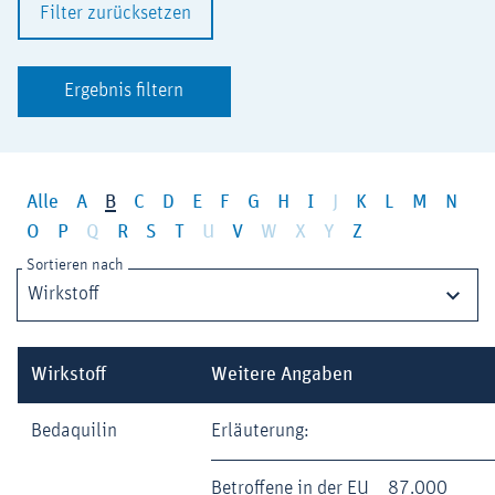
Filter zurücksetzen
Ergebnis filtern
Alle
A
B
C
D
E
F
G
H
I
J
K
L
M
N
O
P
Q
R
S
T
U
V
W
X
Y
Z
Sortieren nach
Wirkstoff
Weitere Angaben
Bedaquilin
Erläuterung:
Betroffene in der EU
87.000