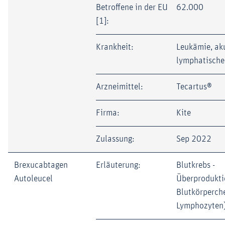
Betroffene in der EU
62.000
[1]:
Krankheit:
Leukämie, ak
lymphatische
Arzneimittel:
Tecartus®
Firma:
Kite
Zulassung:
Sep 2022
Brexucabtagen
Erläuterung:
Blutkrebs -
Autoleucel
Überprodukti
Blutkörperch
Lymphozyten