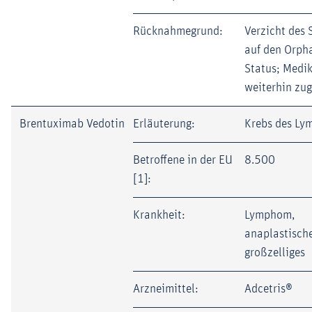
Rücknahmegrund:
Verzicht des 
auf den Orph
Status; Medi
weiterhin zu
Brentuximab Vedotin
Erläuterung:
Krebs des Ly
Betroffene in der EU
8.500
[1]:
Krankheit:
Lymphom,
anaplastisch
großzelliges
Arzneimittel:
Adcetris®