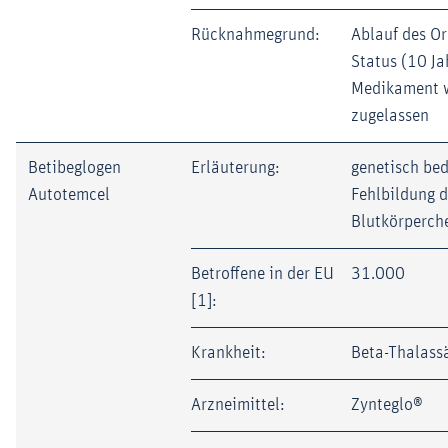
Rücknahmegrund:
Ablauf des O
Status (10 Ja
Medikament w
zugelassen
Betibeglogen
Erläuterung:
genetisch bed
Autotemcel
Fehlbildung d
Blutkörperch
Betroffene in der EU
31.000
[1]:
Krankheit:
Beta-Thalass
Arzneimittel:
Zynteglo®