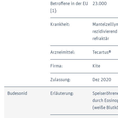
Betroffene in der EU
23.000
[1]:
Krankheit:
Mantelzelll
rezidivierend
refraktär
Arzneimittel:
Tecartus®
Firma:
Kite
Zulassung:
Dez 2020
Budesonid
Erläuterung:
Speiseröhren
durch Eosino
(weiße Blutk