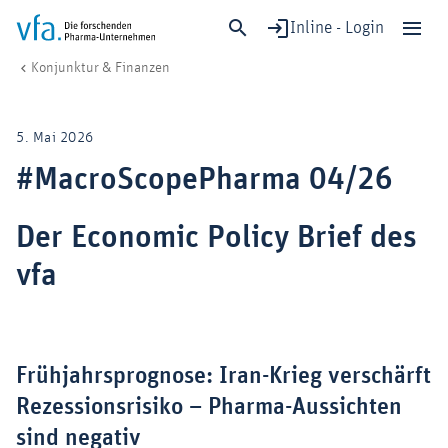
Inline - Login
#MacroScopePharma 04/26
vfa. Die forschenden Pharma-Unternehmen
Wirtschaft & Standort
Konjunktur & Finanzen
Schließen
Forschung & Entwicklung
5. Mai 2026
Gesundheit & Versorgung
#MacroScopePharma 04/26
Wirtschaft & Standort
Digitalisierung & KI
Der Economic Policy Brief des
Verband & Mitglieder
vfa
Mitglied werden!
Medien
Frühjahrsprognose: Iran-Krieg verschärft
Rezessionsrisiko – Pharma-Aussichten
sind negativ