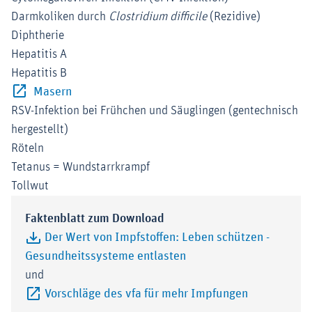
Darmkoliken durch
Clostridium difficile
(Rezidive)
Diphtherie
Hepatitis A
Hepatitis B
Externer-Link (Öffnet im neuen Fenster)
Masern
RSV-Infektion bei Frühchen und Säuglingen (gentechnisch
hergestellt)
Röteln
Tetanus = Wundstarrkrampf
Tollwut
Faktenblatt zum Download
Der Wert von Impfstoffen: Leben schützen -
Gesundheitssysteme entlasten
und
Externer-Lin
Vorschläge des vfa für mehr Impfungen