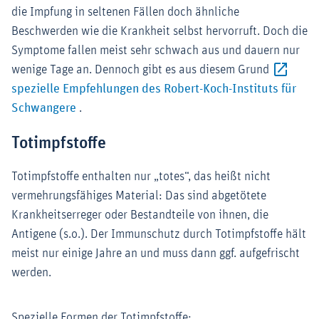
die Impfung in seltenen Fällen doch ähnliche
Beschwerden wie die Krankheit selbst hervorruft. Doch die
Symptome fallen meist sehr schwach aus und dauern nur
wenige Tage an. Dennoch gibt es aus diesem Grund
spezielle Empfehlungen des Robert-Koch-Instituts für
Externer-Link (Öffnet im neuen Fenster)
Schwangere
.
Totimpfstoffe
Totimpfstoffe enthalten nur „totes“, das heißt nicht
vermehrungsfähiges Material: Das sind abgetötete
Krankheitserreger oder Bestandteile von ihnen, die
Antigene (s.o.). Der Immunschutz durch Totimpfstoffe hält
meist nur einige Jahre an und muss dann ggf. aufgefrischt
werden.
Spezielle Formen der Totimpfstoffe: