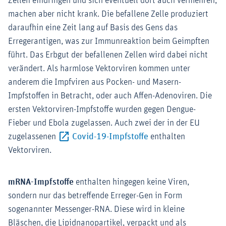
Zellen eindringen und sich eventuell dort auch vermehren,
machen aber nicht krank. Die befallene Zelle produziert
daraufhin eine Zeit lang auf Basis des Gens das
Erregerantigen, was zur Immunreaktion beim Geimpften
führt. Das Erbgut der befallenen Zellen wird dabei nicht
verändert. Als harmlose Vektorviren kommen unter
anderem die Impfviren aus Pocken- und Masern-
Impfstoffen in Betracht, oder auch Affen-Adenoviren. Die
ersten Vektorviren-Impfstoffe wurden gegen Dengue-
Fieber und Ebola zugelassen. Auch zwei der in der EU
Externer-Link (Öffnet
zugelassenen
Covid-19-Impfstoffe
enthalten
Vektorviren.
mRNA-Impfstoffe
enthalten hingegen keine Viren,
sondern nur das betreffende Erreger-Gen in Form
sogenannter Messenger-RNA. Diese wird in kleine
Bläschen, die Lipidnanopartikel, verpackt und als