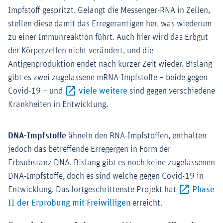
Impfstoff gespritzt. Gelangt die Messenger-RNA in Zellen,
stellen diese damit das Erregerantigen her, was wiederum
zu einer Immunreaktion führt. Auch hier wird das Erbgut
der Körperzellen nicht verändert, und die
Antigenproduktion endet nach kurzer Zeit wieder. Bislang
gibt es zwei zugelassene mRNA-Impfstoffe – beide gegen
Externer-Link (Öffnet im n
Covid-19 – und
viele weitere
sind gegen verschiedene
Krankheiten in Entwicklung.
DNA-Impfstoffe
ähneln den RNA-Impfstoffen, enthalten
jedoch das betreffende Erregergen in Form der
Erbsubstanz DNA. Bislang gibt es noch keine zugelassenen
DNA-Impfstoffe, doch es sind welche gegen Covid-19 in
Entwicklung. Das fortgeschrittenste Projekt hat
Phase
Externer-Link (Öffnet im 
II der Erprobung mit Freiwilligen
erreicht.