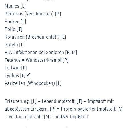
Mumps [L]
Pertussis (Keuchhusten) [P]
Pocken [L]
Polio [T]
Rotaviren (Brechdurchfall) [L]
Röteln [L]
RSV-Infektionen bei Senioren [P, M]
Tetanus = Wundstarrkrampf [P]
Tollwut [P]
Typhus [L, P]
Varizellen (Windpocken) [L]
Erläuterung: [L] = Lebendimpfstoff, [T] = Impfstoff mit
abgetöteten Erregern, [P] = Protein-basierter Impfstoff, [V]
= Vektor-Impfstoff, [M] = mRNA-Impfstoff