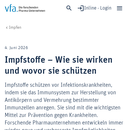
Inline - Login
Impfstoffe
vfa. Die forschenden Pharma-Unternehmen
Gesundheit & Versorgung
Schließen
Impfen
Forschung & Entwicklung
Gesundheit & Versorgung
4. Juni 2026
Wirtschaft & Standort
Impfstoffe – Wie sie wirken
Digitalisierung & KI
und wovor sie schützen
Verband & Mitglieder
Impfstoffe schützen vor Infektionskrankheiten,
indem sie das Immunsystem zur Herstellung von
Mitglied werden!
Antikörpern und Vermehrung bestimmter
Immunzellen anregen. Sie sind mit die wichtigsten
Medien
Mittel zur Prävention gegen Krankheiten.
Forschende Pharmaunternehmen entwickeln immer