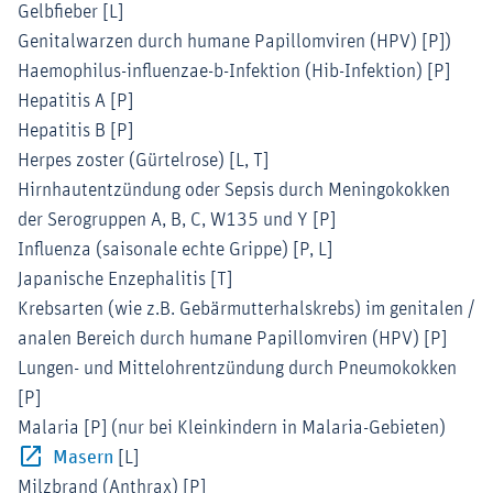
Gelbfieber [L]
Genitalwarzen durch humane Papillomviren (HPV) [P])
Haemophilus-influenzae-b-Infektion (Hib-Infektion) [P]
Hepatitis A [P]
Hepatitis B [P]
Herpes zoster (Gürtelrose) [L, T]
Hirnhautentzündung oder Sepsis durch Meningokokken
der Serogruppen A, B, C, W135 und Y [P]
Influenza (saisonale echte Grippe) [P, L]
Japanische Enzephalitis [T]
Krebsarten (wie z.B. Gebärmutterhalskrebs) im genitalen /
analen Bereich durch humane Papillomviren (HPV) [P]
Lungen- und Mittelohrentzündung durch Pneumokokken
[P]
Malaria [P] (nur bei Kleinkindern in Malaria-Gebieten)
Externer-Link (Öffnet im neuen Fenster)
Masern
[L]
Milzbrand (Anthrax) [P]