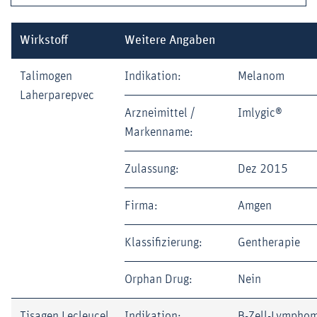
Wirkstoff
Weitere Angaben
Talimogen
Indikation:
Melanom
Laherparepvec
Arzneimittel /
Imlygic®
Markenname:
Zulassung:
Dez 2015
Firma:
Amgen
Klassifizierung:
Gentherapie
Orphan Drug:
Nein
Tisagen Lecleucel
Indikation:
B-Zell-Lymphom