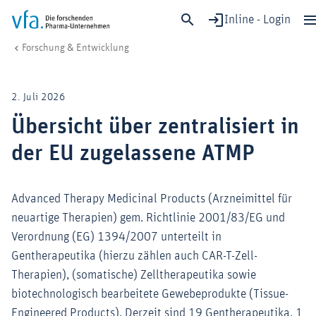
Inline - Login
Übersicht über zentralisiert in der EU zugelassene ATMP
vfa. Die forschenden Pharma-Unternehmen
Forschung & Entwicklung
Schließen
Forschung & Entwicklung
2. Juli 2026
Gesundheit & Versorgung
Übersicht über zentralisiert in
Wirtschaft & Standort
der EU zugelassene ATMP
Digitalisierung & KI
Verband & Mitglieder
Advanced Therapy Medicinal Products (Arzneimittel für
neuartige Therapien) gem. Richtlinie 2001/83/EG und
Mitglied werden!
Verordnung (EG) 1394/2007 unterteilt in
Gentherapeutika (hierzu zählen auch CAR-T-Zell-
Medien
Therapien), (somatische) Zelltherapeutika sowie
biotechnologisch bearbeitete Gewebeprodukte (Tissue-
Engineered Products). Derzeit sind 19 Gentherapeutika, 1