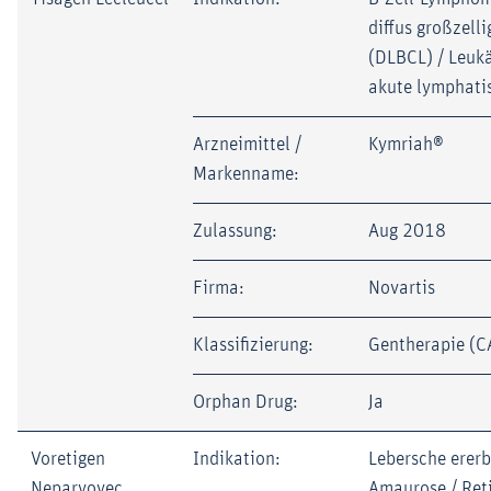
diffus großzelli
(DLBCL) / Leuk
akute lymphati
Arzneimittel /
Kymriah®
Markenname:
Zulassung:
Aug 2018
Firma:
Novartis
Klassifizierung:
Gentherapie (C
Orphan Drug:
Ja
Voretigen
Indikation:
Lebersche ererb
Neparvovec
Amaurose / Reti