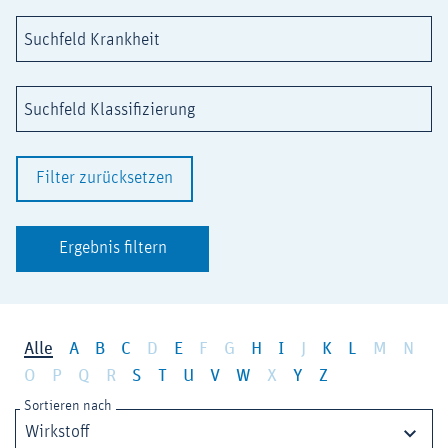
Suchfeld Krankheit
Suchfeld Klassifizierung
Filter zurücksetzen
Ergebnis filtern
Alle
A
B
C
D
E
F
G
H
I
J
K
L
M
N
O
P
Q
R
S
T
U
V
W
X
Y
Z
Sortieren nach