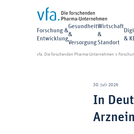
Gesundheit
Wirtschaft
Forschung &
Digi
&
&
Entwicklung
& K
Versorgung
Standort
vfa. Die forschenden Pharma-Unternehmen
Forschu
30. Juli 2026
In Deu
Arzneim