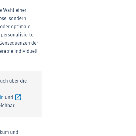
ie Wahl einer
ose, sondern
t oder optimale
personalisierte
 Gensequenzen der
erapie individuell
auch über die
Externer-Link (Öffnet im neuen Fenster)
in
und
erner-Link (Öffnet im neuen Fenster)
eichbar.
ikum und