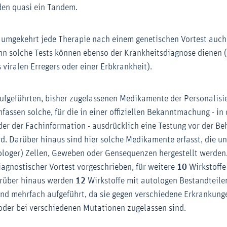
den quasi ein Tandem.
ht umgekehrt jede Therapie nach einem genetischen Vortest auch
enn solche Tests können ebenso der Krankheitsdiagnose dienen 
s viralen Erregers oder einer Erbkrankheit).
ufgeführten, bisher zugelassenen Medikamente der Personalisi
assen solche, für die in einer offiziellen Bekanntmachung - in 
er der Fachinformation - ausdrücklich eine Testung vor der Be
d. Darüber hinaus sind hier solche Medikamente erfasst, die 
ologer) Zellen, Geweben oder Gensequenzen hergestellt werden
diagnostischer Vortest vorgeschrieben, für weitere
10
Wirkstoffe
arüber hinaus werden
12
Wirkstoffe mit autologen Bestandteilen
sind mehrfach aufgeführt, da sie gegen verschiedene Erkrankung
oder bei verschiedenen Mutationen zugelassen sind.