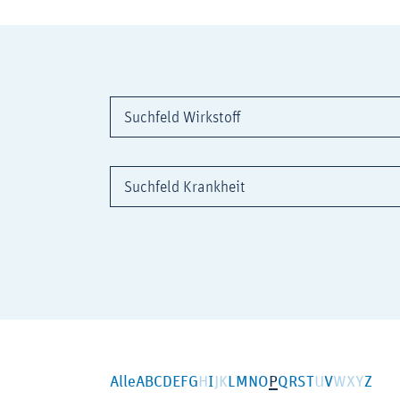
Suchfeld Wirkstoff
Suchfeld Krankheit
Alle
A
B
C
D
E
F
G
H
I
J
K
L
M
N
O
P
Q
R
S
T
U
V
W
X
Y
Z