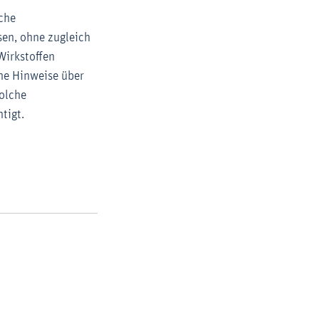
sche
sen, ohne zugleich
Wirkstoffen
che Hinweise über
Solche
tigt.