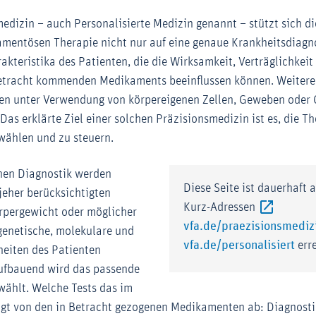
medizin – auch Personalisierte Medizin genannt – stützt sich d
mentösen Therapie nicht nur auf eine genaue Krankheitsdiagn
akteristika des Patienten, die die Wirksamkeit, Verträglichkei
etracht kommenden Medikaments beeinflussen können. Weitere 
n unter Verwendung von körpereigenen Zellen, Geweben oder
 Das erklärte Ziel einer solchen Präzisionsmedizin ist es, die Th
wählen und zu steuern.
nen Diagnostik werden
Diese Seite ist dauerhaft 
jeher berücksichtigten
Kurz-Adressen
rpergewicht oder möglicher
vfa.de/praezisionsmediz
genetische, molekulare und
Ext
vfa.de/personalisiert
err
heiten des Patienten
aufbauend wird das passende
ählt. Welche Tests das im
ngt von den in Betracht gezogenen Medikamenten ab: Diagnost