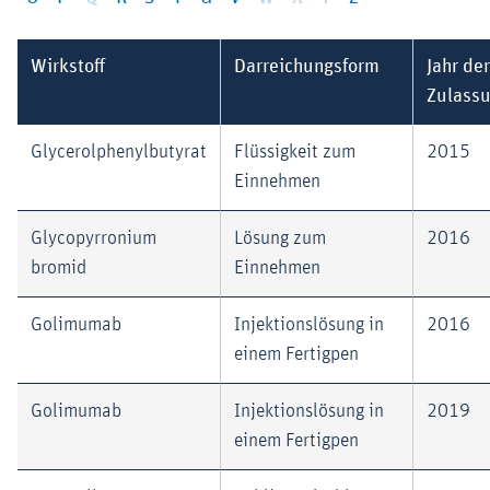
Wirkstoff
Darreichungsform
Jahr der
Zulass
Glycerolphenylbutyrat
Flüssigkeit zum
2015
Einnehmen
Glycopyrronium
Lösung zum
2016
bromid
Einnehmen
Golimumab
Injektionslösung in
2016
einem Fertigpen
Golimumab
Injektionslösung in
2019
einem Fertigpen