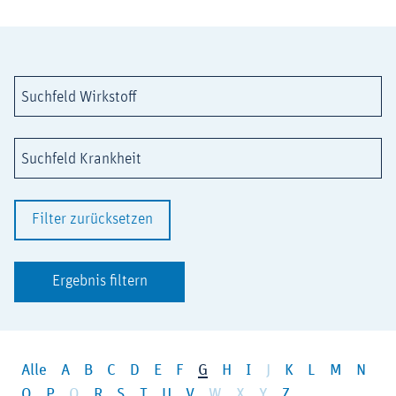
Suchfeld Wirkstoff
Suchfeld Krankheit
Filter zurücksetzen
Ergebnis filtern
Alle
A
B
C
D
E
F
G
H
I
J
K
L
M
N
O
P
Q
R
S
T
U
V
W
X
Y
Z