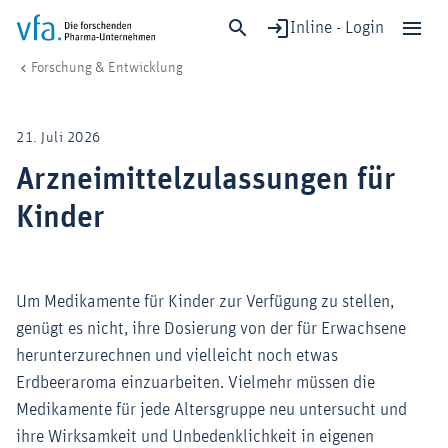
Inline - Login
Arzneimittelzulassungen für Kinder
vfa. Die forschenden Pharma-Unternehmen
Forschung & Entwicklung
Schließen
Forschung & Entwicklung
21. Juli 2026
Gesundheit & Versorgung
Arzneimittelzulassungen für
Wirtschaft & Standort
Kinder
Digitalisierung & KI
Verband & Mitglieder
Um Medikamente für Kinder zur Verfügung zu stellen,
genügt es nicht, ihre Dosierung von der für Erwachsene
Mitglied werden!
herunterzurechnen und vielleicht noch etwas
Medien
Erdbeeraroma einzuarbeiten. Vielmehr müssen die
Medikamente für jede Altersgruppe neu untersucht und
ihre Wirksamkeit und Unbedenklichkeit in eigenen