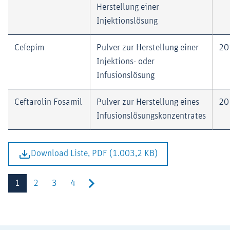
Herstellung einer
Injektionslösung
Cefepim
Pulver zur Herstellung einer
20
Injektions- oder
Infusionslösung
Ceftarolin Fosamil
Pulver zur Herstellung eines
20
Infusionslösungskonzentrates
Download Liste, PDF (1.003,2 KB)
1
2
3
4