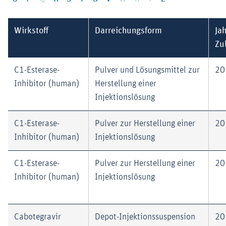
Wirkstoff
Darreichungsform
Jah
Zu
C1-Esterase-
Pulver und Lösungsmittel zur
20
Inhibitor (human)
Herstellung einer
Injektionslösung
C1-Esterase-
Pulver zur Herstellung einer
20
Inhibitor (human)
Injektionslösung
C1-Esterase-
Pulver zur Herstellung einer
20
Inhibitor (human)
Injektionslösung
Cabotegravir
Depot-Injektionssuspension
20