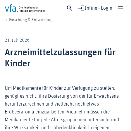
Inline - Login
Arzneimittelzulassungen für Kinder
vfa. Die forschenden Pharma-Unternehmen
Forschung & Entwicklung
Schließen
Forschung & Entwicklung
21. Juli 2026
Gesundheit & Versorgung
Arzneimittelzulassungen für
Wirtschaft & Standort
Kinder
Digitalisierung & KI
Verband & Mitglieder
Um Medikamente für Kinder zur Verfügung zu stellen,
genügt es nicht, ihre Dosierung von der für Erwachsene
Mitglied werden!
herunterzurechnen und vielleicht noch etwas
Medien
Erdbeeraroma einzuarbeiten. Vielmehr müssen die
Medikamente für jede Altersgruppe neu untersucht und
ihre Wirksamkeit und Unbedenklichkeit in eigenen