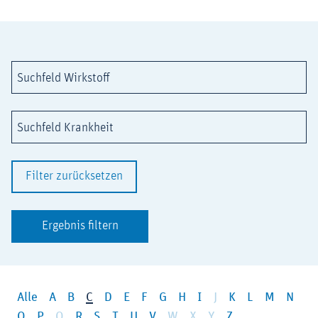
Suchfeld Wirkstoff
Suchfeld Krankheit
Filter zurücksetzen
Ergebnis filtern
Alle
A
B
C
D
E
F
G
H
I
J
K
L
M
N
O
P
Q
R
S
T
U
V
W
X
Y
Z