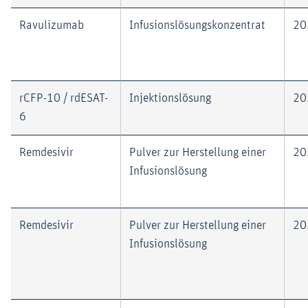
Ravulizumab
Infusionslösungskonzentrat
20
rCFP-10 / rdESAT-
Injektionslösung
20
6
Remdesivir
Pulver zur Herstellung einer
20
Infusionslösung
Remdesivir
Pulver zur Herstellung einer
20
Infusionslösung