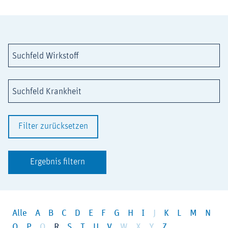
Suchfeld Wirkstoff
Suchfeld Krankheit
Filter zurücksetzen
Ergebnis filtern
Alle
A
B
C
D
E
F
G
H
I
J
K
L
M
N
O
P
Q
R
S
T
U
V
W
X
Y
Z