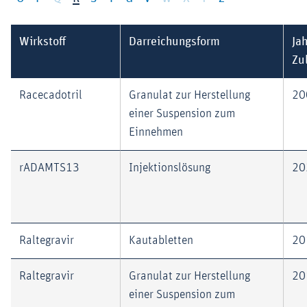
Wirkstoff
Darreichungsform
Jah
Zu
Racecadotril
Granulat zur Herstellung
20
einer Suspension zum
Einnehmen
rADAMTS13
Injektionslösung
20
Raltegravir
Kautabletten
20
Raltegravir
Granulat zur Herstellung
20
einer Suspension zum