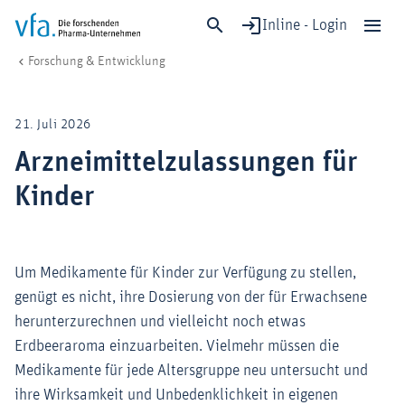
Inline - Login
Arzneimittelzulassungen für Kinder
vfa. Die forschenden Pharma-Unternehmen
Forschung & Entwicklung
Schließen
Forschung & Entwicklung
21. Juli 2026
Gesundheit & Versorgung
Arzneimittelzulassungen für
Wirtschaft & Standort
Kinder
Digitalisierung & KI
Verband & Mitglieder
Um Medikamente für Kinder zur Verfügung zu stellen,
genügt es nicht, ihre Dosierung von der für Erwachsene
Mitglied werden!
herunterzurechnen und vielleicht noch etwas
Medien
Erdbeeraroma einzuarbeiten. Vielmehr müssen die
Medikamente für jede Altersgruppe neu untersucht und
ihre Wirksamkeit und Unbedenklichkeit in eigenen