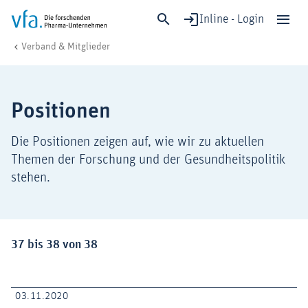
Inline - Login
Positionen
vfa. Die forschenden Pharma-Unternehmen
Verband & Mitglieder
Schließen
Forschung & Entwicklung
Positionen
Gesundheit & Versorgung
Wirtschaft & Standort
Die Positionen zeigen auf, wie wir zu aktuellen
Digitalisierung & KI
Themen der Forschung und der Gesundheitspolitik
Verband & Mitglieder
stehen.
Mitglied werden!
Ergebnisse:
37 bis 38 von 38
Medien
03.11.2020