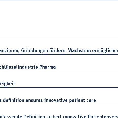
nanzieren, Gründungen fördern, Wachstum ermögliche
chlüsselindustrie Pharma
rägheit
definition ensures innovative patient care
fassende Definition sichert innovative Patientenver