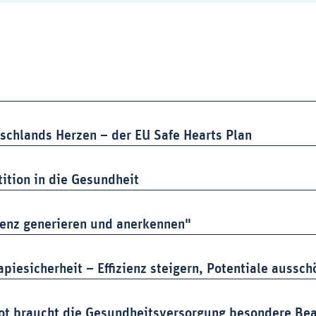
tschlands Herzen – der EU Safe Hearts Plan
tition in die Gesundheit
denz generieren und anerkennen"
apiesicherheit – Effizienz steigern, Potentiale aussch
ot braucht die Gesundheitsversorgung besondere Be