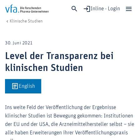
Inline - Login
Level der Transparenz bei klinischen Studien
vfa. Die forschenden Pharma-Unternehmen
Forschung & Entwicklung
Klinische Studien
Schließen
Forschung & Entwicklung
30. Juni 2021
Gesundheit & Versorgung
Level der Transparenz bei
Wirtschaft & Standort
klinischen Studien
Digitalisierung & KI
Verband & Mitglieder
English
Mitglied werden!
Ins weite Feld der Veröffentlichung der Ergebnisse
Medien
klinischer Studien ist Bewegung gekommen: Institutionen
der EU und der USA, die Arzneimittelhersteller selbst – sie
alle haben Erweiterungen ihrer Veröffentlichungspraxis