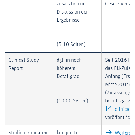
zusätzlich mit
Gesetz verlan
Diskussion der
Ergebnisse
(5-10 Seiten)
Clinical Study
dgl. in noch
Seit 2016 für
Report
höherem
das EU-Zulas
Detailgrad
Anfang (Erstz
Mitte 2015
(Zulassungse
(1.000 Seiten)
beantragt wur
clinical
veröffentlicht
Studien-Rohdaten
komplette
Weiterga