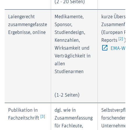
(2 - 20 Seiten)
Laiengerecht
Medikamente,
kurze Übersic
zusammengefasste
Sponsor,
Zusammenfas
Ergebnisse, online
Studiendesign,
(European Pu
[2]
Kennzahlen,
Reports
) a
Wirksamkeit und
EMA-Web
Verträglichkeit in
allen
Studienarmen
(1-2 Seiten)
Publikation in
dgl. wie in
Selbstverpfli
[3]
Fachzeitschrift
Zusammenfassung
forschenden 
für Fachleute,
Unternehmen;