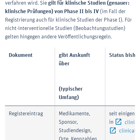
verfahren wird. Sie
gilt für klinische Studien (genauer:
klinische Prüfungen) von Phase II bis IV
(im Fall der
Registrierung auch für klinische Studien der Phase I). Für
nicht-interventionelle Studien (Beobachtungsstudien)
gelten hingegen andere Veröffentlichungsregeln.
Dokument
gibt Auskunft
Status bishe
über
(typischer
Umfang)
Registereintrag
Medikamente,
seit einigen J
Sponsor,
in
clinica
Studiendesign,
clinicaltr
Orte, Kennzahlen