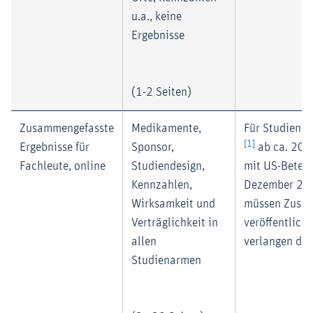
u.a., keine
Ergebnisse
(1-2 Seiten)
Zusammengefasste
Medikamente,
Für Studien m
[1]
Ergebnisse für
Sponsor,
ab ca. 200
Fachleute, online
Studiendesign,
mit US-Beteil
Kennzahlen,
Dezember 200
Wirksamkeit und
müssen Zusa
Verträglichkeit in
veröffentlicht
allen
verlangen die
Studienarmen