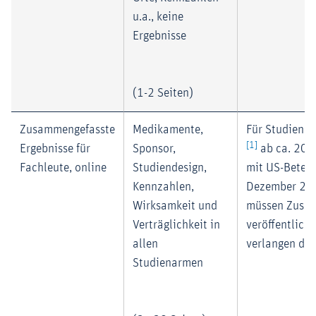
u.a., keine
Ergebnisse
(1-2 Seiten)
Zusammengefasste
Medikamente,
Für Studien m
[1]
Ergebnisse für
Sponsor,
ab ca. 200
Fachleute, online
Studiendesign,
mit US-Beteil
Kennzahlen,
Dezember 200
Wirksamkeit und
müssen Zusa
Verträglichkeit in
veröffentlicht
allen
verlangen die
Studienarmen