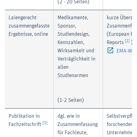
(2 - 20 Seiten)
Laiengerecht
Medikamente,
kurze Übersic
zusammengefasste
Sponsor,
Zusammenfas
Ergebnisse, online
Studiendesign,
(European Pu
[2]
Kennzahlen,
Reports
) a
Wirksamkeit und
EMA-Web
Verträglichkeit in
allen
Studienarmen
(1-2 Seiten)
Publikation in
dgl. wie in
Selbstverpfli
[3]
Fachzeitschrift
Zusammenfassung
forschenden 
für Fachleute,
Unternehmen;