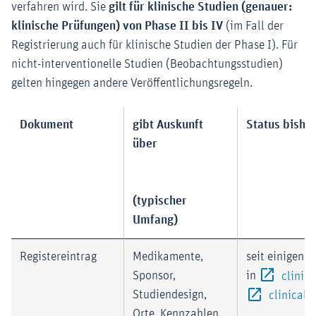
verfahren wird. Sie
gilt für klinische Studien (genauer:
klinische Prüfungen) von Phase II bis IV
(im Fall der
Registrierung auch für klinische Studien der Phase I). Für
nicht-interventionelle Studien (Beobachtungsstudien)
gelten hingegen andere Veröffentlichungsregeln.
Dokument
gibt Auskunft
Status bishe
über
(typischer
Umfang)
Registereintrag
Medikamente,
seit einigen J
Sponsor,
in
clinica
Studiendesign,
clinicaltr
Orte, Kennzahlen