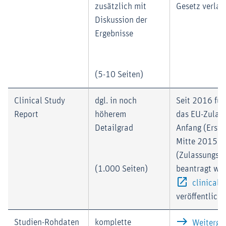
zusätzlich mit
Gesetz verlan
Diskussion der
Ergebnisse
(5-10 Seiten)
Clinical Study
dgl. in noch
Seit 2016 für
Report
höherem
das EU-Zulas
Detailgrad
Anfang (Erstz
Mitte 2015
(Zulassungse
(1.000 Seiten)
beantragt wur
clinical
veröffentlicht
Studien-Rohdaten
komplette
Weiterga