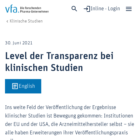
Inline - Login
Level der Transparenz bei klinischen Studien
vfa. Die forschenden Pharma-Unternehmen
Forschung & Entwicklung
Klinische Studien & Sicherheit
Klinische Studien
Schließen
Forschung & Entwicklung
30. Juni 2021
Gesundheit & Versorgung
Level der Transparenz bei
Wirtschaft & Standort
klinischen Studien
Digitalisierung & KI
Verband & Mitglieder
English
Mitglied werden!
Ins weite Feld der Veröffentlichung der Ergebnisse
Medien
klinischer Studien ist Bewegung gekommen: Institutionen
der EU und der USA, die Arzneimittelhersteller selbst – sie
alle haben Erweiterungen ihrer Veröffentlichungspraxis