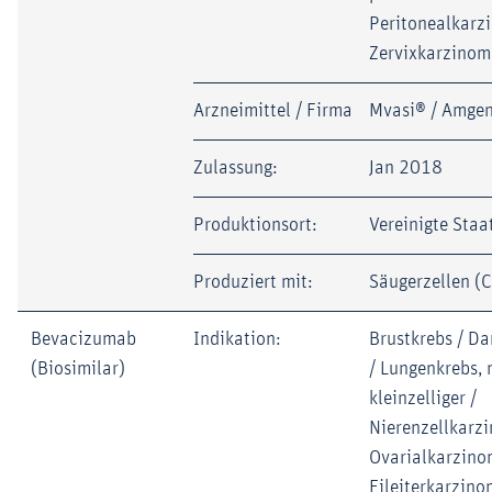
Peritonealkarz
Zervixkarzinom
Arzneimittel / Firma
Mvasi® / Amge
Zulassung:
Jan 2018
Produktionsort:
Vereinigte Staa
Produziert mit:
Säugerzellen (
Bevacizumab
Indikation:
Brustkrebs / D
(Biosimilar)
/ Lungenkrebs, 
kleinzelliger /
Nierenzellkarz
Ovarialkarzino
Eileiterkarzino