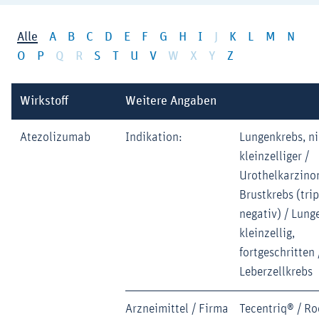
Alle
A
B
C
D
E
F
G
H
I
J
K
L
M
N
O
P
Q
R
S
T
U
V
W
X
Y
Z
Wirkstoff
Weitere Angaben
Atezolizumab
Indikation:
Lungenkrebs, ni
kleinzelliger /
Urothelkarzino
Brustkrebs (trip
negativ) / Lung
kleinzellig,
fortgeschritten 
Leberzellkrebs
Arzneimittel / Firma
Tecentriq® / R