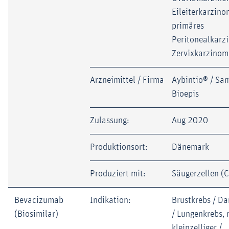
Eileiterkarzino
primäres
Peritonealkarz
Zervixkarzinom
Arzneimittel / Firma
Aybintio® / Sa
Bioepis
Zulassung:
Aug 2020
Produktionsort:
Dänemark
Produziert mit:
Säugerzellen (
Bevacizumab
Indikation:
Brustkrebs / D
(Biosimilar)
/ Lungenkrebs, 
kleinzelliger /