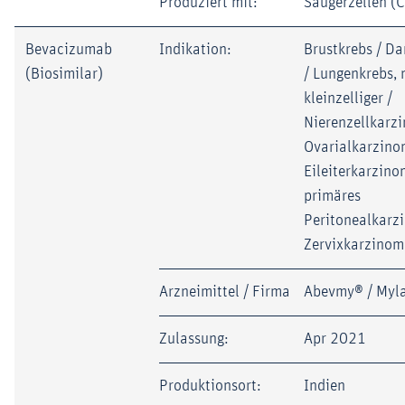
Produziert mit:
Säugerzellen (
Bevacizumab
Indikation:
Brustkrebs / D
(Biosimilar)
/ Lungenkrebs, 
kleinzelliger /
Nierenzellkarz
Ovarialkarzino
Eileiterkarzino
primäres
Peritonealkarz
Zervixkarzinom
Arzneimittel / Firma
Abevmy® / Myl
Zulassung:
Apr 2021
Produktionsort:
Indien