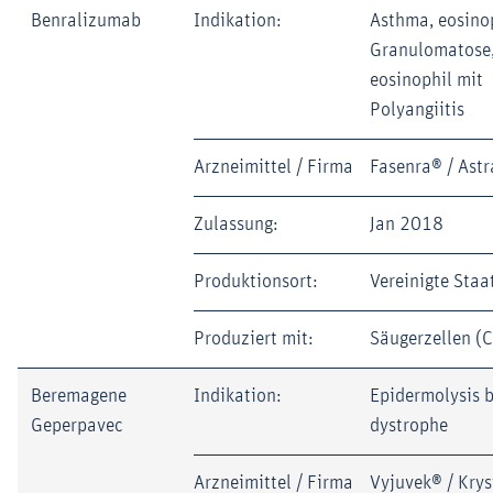
Benralizumab
Indikation:
Asthma, eosinop
Granulomatose
eosinophil mit
Polyangiitis
Arzneimittel / Firma
Fasenra® / Ast
Zulassung:
Jan 2018
Produktionsort:
Vereinigte Staa
Produziert mit:
Säugerzellen (
Beremagene
Indikation:
Epidermolysis b
Geperpavec
dystrophe
Arzneimittel / Firma
Vyjuvek® / Krys