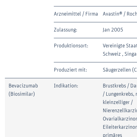
Arzneimittel / Firma
Avastin® / Roc
Zulassung:
Jan 2005
Produktionsort:
Vereinigte Staat
Schweiz , Sing
Produziert mit:
Säugerzellen (
Bevacizumab
Indikation:
Brustkrebs / D
(Biosimilar)
/ Lungenkrebs, 
kleinzelliger /
Nierenzellkarz
Ovarialkarzino
Eileiterkarzino
primäres