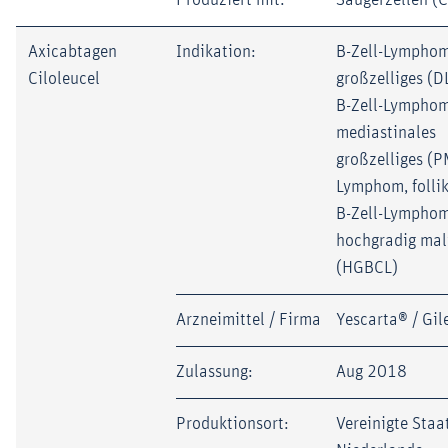
Axicabtagen
Indikation:
B-Zell-Lymphom,
Ciloleucel
großzelliges (D
B-Zell-Lymphom
mediastinales
großzelliges (P
Lymphom, follik
B-Zell-Lymphom
hochgradig mal
(HGBCL)
Arzneimittel / Firma
Yescarta® / Gil
Zulassung:
Aug 2018
Produktionsort:
Vereinigte Staat