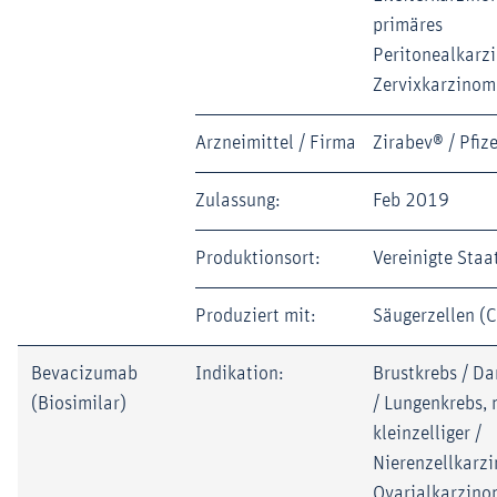
primäres
Peritonealkarz
Zervixkarzinom
Arzneimittel / Firma
Zirabev® / Pfize
Zulassung:
Feb 2019
Produktionsort:
Vereinigte Staa
Produziert mit:
Säugerzellen (
Bevacizumab
Indikation:
Brustkrebs / D
(Biosimilar)
/ Lungenkrebs, 
kleinzelliger /
Nierenzellkarz
Ovarialkarzino