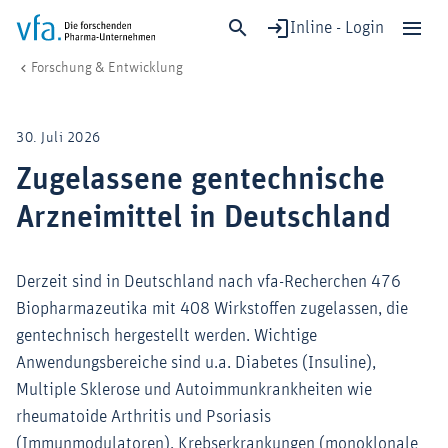
Inline - Login
Zugelassene gentechnische Arzneimittel in Deutschland
vfa. Die forschenden Pharma-Unternehmen
Forschung & Entwicklung
Schließen
Forschung & Entwicklung
30. Juli 2026
Gesundheit & Versorgung
Zugelassene gentechnische
Wirtschaft & Standort
Arzneimittel in Deutschland
Digitalisierung & KI
Verband & Mitglieder
Derzeit sind in Deutschland nach vfa-Recherchen 476
Biopharmazeutika mit 408 Wirkstoffen zugelassen, die
Mitglied werden!
gentechnisch hergestellt werden. Wichtige
Anwendungsbereiche sind u.a. Diabetes (Insuline),
Medien
Multiple Sklerose und Autoimmunkrankheiten wie
rheumatoide Arthritis und Psoriasis
(Immunmodulatoren), Krebserkrankungen (monoklonale