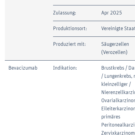
Zulassung:
Apr 2025
Produktionsort:
Vereinigte Staa
Produziert mit:
Säugerzellen
(Verozellen)
Bevacizumab
Indikation:
Brustkrebs / D
/ Lungenkrebs, 
kleinzelliger /
Nierenzellkarz
Ovarialkarzino
Eileiterkarzino
primäres
Peritonealkarz
Zervixkarzinom