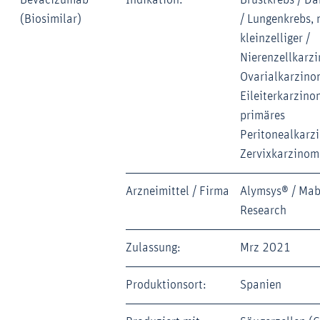
(Biosimilar)
/ Lungenkrebs, 
kleinzelliger /
Nierenzellkarz
Ovarialkarzino
Eileiterkarzino
primäres
Peritonealkarz
Zervixkarzinom
Arzneimittel / Firma
Alymsys® / Mab
Research
Zulassung:
Mrz 2021
Produktionsort:
Spanien