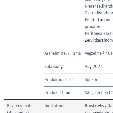
Nierenzellkarz
Ovarialkarzino
Eileiterkarzino
primäres
Peritonealkarz
Zervixkarzinom
Arzneimittel / Firma
Vegzelma® / Cel
Zulassung:
Aug 2022
Produktionsort:
Südkorea
Produziert mit:
Säugerzellen (
Bevacizumab
Indikation:
Brustkrebs / D
(Biosimilar)
/ Lungenkrebs, 