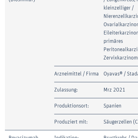
kleinzelliger /
Nierenzellkarz
Ovarialkarzino
Eileiterkarzino
primäres
Peritonealkarz
Zervixkarzinom
Arzneimittel / Firma
Oyavas® / Stad
Zulassung:
Mrz 2021
Produktionsort:
Spanien
Produziert mit:
Säugerzellen (
Bevacizumab
Indikation:
Brustkrebs / D