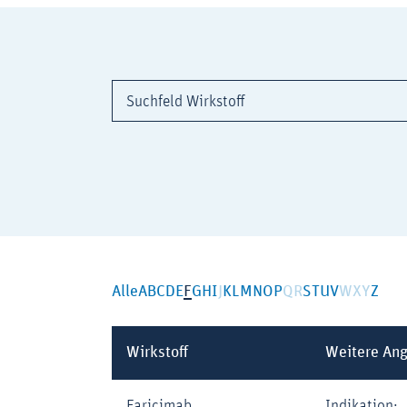
Suchfeld Wirkstoff
Alle
A
B
C
D
E
F
G
H
I
J
K
L
M
N
O
P
Q
R
S
T
U
V
W
X
Y
Z
Wirkstoff
Weitere An
Faricimab
Indikation: