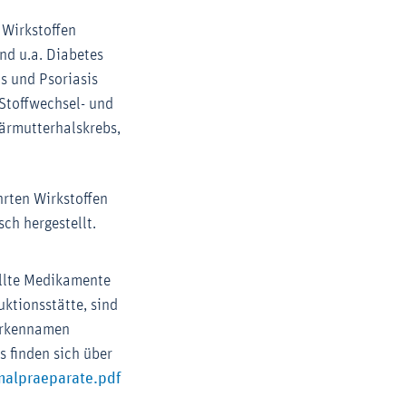
 Wirkstoffen
nd u.a. Diabetes
s und Psoriasis
Stoffwechsel- und
ärmutterhalskrebs,
hrten Wirkstoffen
ch hergestellt.
ellte Medikamente
ktionsstätte, sind
arkennamen
 finden sich über
Externer-Link (Öffnet im neuen Fenster)
nalpraeparate.pdf