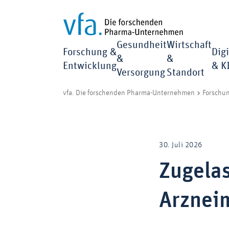
Gesundheit
Wirtschaft
Forschung &
Digi
&
&
Entwicklung
& K
Versorgung
Standort
vfa. Die forschenden Pharma-Unternehmen
Forschu
30. Juli 2026
Zugela
Arzneim