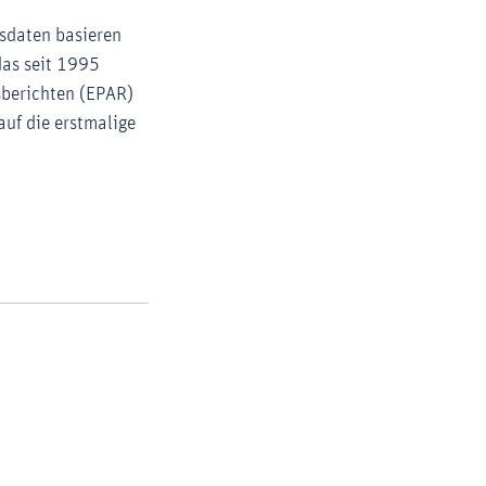
gsdaten basieren
das seit 1995
sberichten (EPAR)
uf die erstmalige