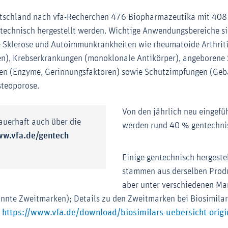
eutschland nach vfa-Recherchen 476 Biopharmazeutika mit 408
ntechnisch hergestellt werden. Wichtige Anwendungsbereiche si
le Sklerose und Autoimmunkrankheiten wie rheumatoide Arthriti
), Krebserkrankungen (monoklonale Antikörper), angeborene 
en (Enzyme, Gerinnungsfaktoren) sowie Schutzimpfungen (Geb
steoporose.
Von den jährlich neu eingefü
dauerhaft auch über die
werden rund 40 % gentechnis
w.vfa.de/gentech
Einige gentechnisch hergest
stammen aus derselben Produ
aber unter verschiedenen M
nnte Zweitmarken); Details zu den Zweitmarken bei Biosimilars
https://www.vfa.de/download/biosimilars-uebersicht-origi