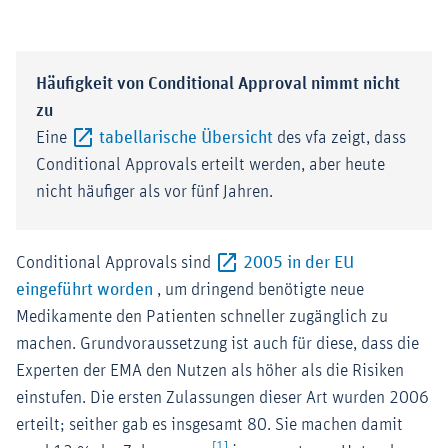
Häufigkeit von Conditional Approval nimmt nicht
zu
Externer-Link (Öffnet i
Eine
tabellarische Übersicht
des vfa zeigt, dass
Conditional Approvals erteilt werden, aber heute
nicht häufiger als vor fünf Jahren.
Conditional Approvals sind
2005 in der EU
Externer-Link (Öffnet im neuen Fenster)
eingeführt worden
, um dringend benötigte neue
Medikamente den Patienten schneller zugänglich zu
machen. Grundvoraussetzung ist auch für diese, dass die
Experten der EMA den Nutzen als höher als die Risiken
einstufen. Die ersten Zulassungen dieser Art wurden 2006
erteilt; seither gab es insgesamt 80. Sie machen damit
[1]