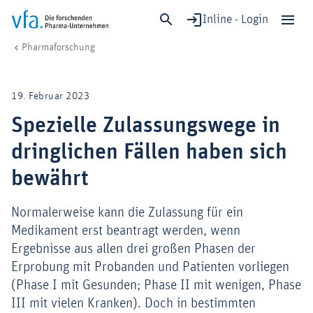
Inline - Login
Spezielle Zulassungswege in dringlichen Fällen haben sich bewährt
vfa. Die forschenden Pharma-Unternehmen
Forschung & Entwicklung
Forschungsstandort & Rahmenbedingungen
Pharmaforschung
Schließen
Forschung & Entwicklung
19. Februar 2023
Gesundheit & Versorgung
Spezielle Zulassungswege in
Wirtschaft & Standort
dringlichen Fällen haben sich
Digitalisierung & KI
Verband & Mitglieder
bewährt
Normalerweise kann die Zulassung für ein
Medikament erst beantragt werden, wenn
Mitglied werden!
Ergebnisse aus allen drei großen Phasen der
Medien
Erprobung mit Probanden und Patienten vorliegen
(Phase I mit Gesunden; Phase II mit wenigen, Phase
III mit vielen Kranken). Doch in bestimmten