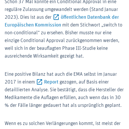
Schon 37 Mal konnte ein Conditional Approval in eine
reguläre Zulassung umgewandelt werden (Stand Januar
2023). Dies ist aus der
öffentlichen Datenbank der
Externer-Link (Öffnet im neuen F
Europäischen Kommission
mit dem Stichwort „switch to
non-conditional“ zu ersehen. Bisher musste nur eine
einzige Conditional Approval zurückgenommen werden,
weil sich in der beauflagten Phase III-Studie keine
ausreichende Wirksamkeit gezeigt hat.
Eine positive Bilanz hat auch die EMA selbst im Januar
Externer-Link (Öffnet im neuen Fe
2017 in einem
Report
gezogen, auf Basis einer
detaillierten Analyse. Sie bestätigt, dass die Hersteller der
Medikamente die Auflagen erfüllen, auch wenn das in 30
% der Fälle länger gedauert hat als ursprünglich geplant.
Wenn es zu solchen Verlängerungen kommt, ist meist der