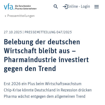
Inline - Login
Belebung der deutschen Wirtschaft bleibt aus – Pharmaindustrie invest
vfa. Die forschenden Pharma-Unternehmen
Medien
Pressemitteilungen
Schließen
Forschung & Entwicklung
27.10.2025 | PRESSEMITTEILUNG 047/2025
Gesundheit & Versorgung
Belebung der deutschen
Wirtschaft & Standort
Wirtschaft bleibt aus –
Digitalisierung & KI
Verband & Mitglieder
Pharmaindustrie investiert
gegen den Trend
Mitglied werden!
Erst 2026 ein Plus beim Wirtschaftswachstum
Medien
Chip-Krise könnte Deutschland in Rezession drücken
Pharma wächst entgegen dem allgemeinen Trend