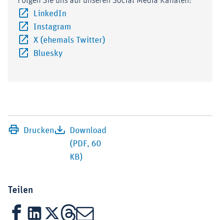
Folgen Sie uns auf unseren Social Media Kanälen:
Externer-Link (Öffnet im neuen Fenster)
LinkedIn
Externer-Link (Öffnet im neuen Fenster)
Instagram
Externer-Link (Öffnet im neuen F
X (ehemals Twitter)
Externer-Link (Öffnet im neuen Fenster)
Bluesky
Drucken
Download
(PDF, 60
KB)
Teilen
Facebook
LinkedIn
X
Threads
Mail