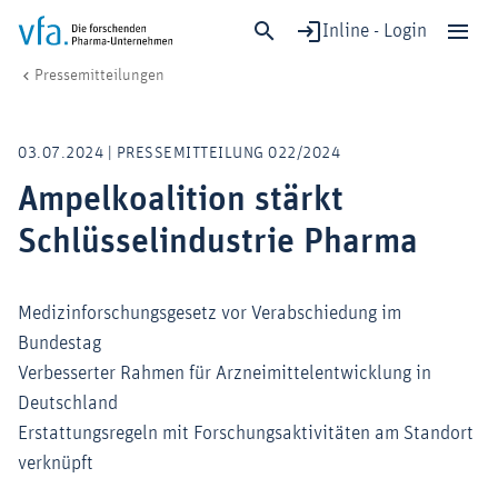
Inline - Login
Ampelkoalition stärkt Schlüsselindustrie Pharma
vfa. Die forschenden Pharma-Unternehmen
Medien
Pressemitteilungen
Schließen
Forschung & Entwicklung
03.07.2024 | PRESSEMITTEILUNG 022/2024
Gesundheit & Versorgung
Ampelkoalition stärkt
Wirtschaft & Standort
Schlüsselindustrie Pharma
Digitalisierung & KI
Verband & Mitglieder
Medizinforschungsgesetz vor Verabschiedung im
Bundestag
Mitglied werden!
Verbesserter Rahmen für Arzneimittelentwicklung in
Deutschland
Medien
Erstattungsregeln mit Forschungsaktivitäten am Standort
verknüpft