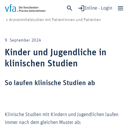
Inline - Login
Kinder und Jugendliche in klinischen Studien
vfa. Die forschenden Pharma-Unternehmen
Patient:innen
Arzneimittelstudien mit Patientinnen und Patienten
Schließen
Forschung & Entwicklung
9. September 2024
Gesundheit & Versorgung
Kinder und Jugendliche in
Wirtschaft & Standort
klinischen Studien
Digitalisierung & KI
Verband & Mitglieder
So laufen klinische Studien ab
Mitglied werden!
Medien
Klinische Studien mit Kindern und Jugendlichen laufen
immer nach dem gleichen Muster ab: