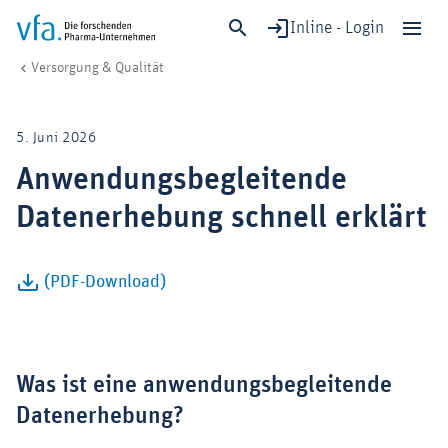
Inline - Login
Anwendungsbegleitende Datenerhebung schnell erklärt
vfa. Die forschenden Pharma-Unternehmen
Gesundheit & Versorgung
Versorgung & Qualität
Schließen
Forschung & Entwicklung
5. Juni 2026
Gesundheit & Versorgung
Anwendungsbegleitende
Wirtschaft & Standort
Datenerhebung schnell erklärt
Digitalisierung & KI
Verband & Mitglieder
(PDF-Download)
Mitglied werden!
Medien
Was ist eine anwendungsbegleitende
Datenerhebung?