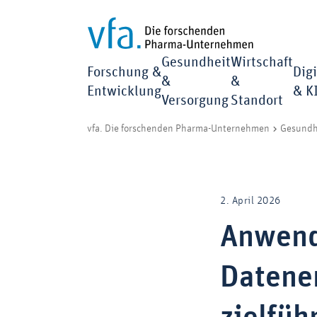
Gesundheit
Wirtschaft
Forschung &
Digi
&
&
Entwicklung
& K
Versorgung
Standort
vfa. Die forschenden Pharma-Unternehmen
Gesundh
2. April 2026
Anwend
Datener