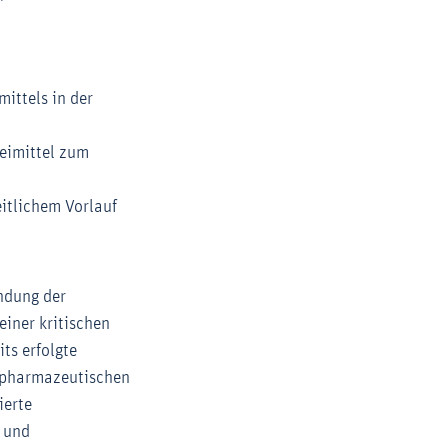
mittels in der
neimittel zum
eitlichem Vorlauf
indung der
einer kritischen
its erfolgte
n pharmazeutischen
ierte
r und