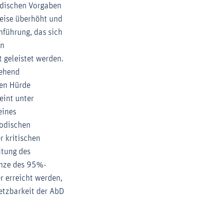
odischen Vorgaben
eise überhöht und
hführung, das sich
on
 geleistet werden.
gehend
hen Hürde
eint unter
eines
hodischen
r kritischen
itung des
enze des 95%-
r erreicht werden,
etzbarkeit der AbD