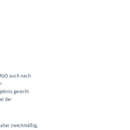
r AbD auch nach
n
gebnis gerecht
el der
daher zweckmäßig,