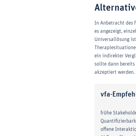
Alternati
In Anbetracht des 
es angezeigt, einze
Universallösung ist
Therapiesituatione
ein indirekter Ver
sollte dann bereit
akzeptiert werden.
vfa-Empfeh
frühe Stakehold
Quantifizierbar
offene Interakt