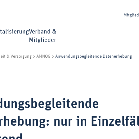
Mitglie
talisierung
Verband &
I
Mitglieder
Anwendungsbegleitende Datenerhebung
eit & Versorgung
AMNOG
ungsbegleitende
hebung: nur in Einzelfä