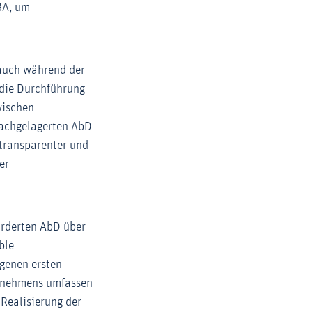
BA, um
 auch während der
 die Durchführung
wischen
nachgelagerten AbD
 transparenter und
er
orderten AbD über
ble
ngenen ersten
ternehmens umfassen
Realisierung der