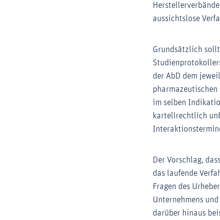
Herstellerverbände
aussichtslose Verfa
Grundsätzlich sol
Studienprotokoller
der AbD dem jewei
pharmazeutischen 
im selben Indikatio
kartellrechtlich u
Interaktionstermine
Der Vorschlag, das
das laufende Verfa
Fragen des Urheber
Unternehmens und i
darüber hinaus be