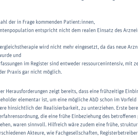
zahl der in Frage kommenden Patient:innen,
entenpopulation entspricht nicht dem realen Einsatz des Arznei
rgleichstherapie wird nicht mehr eingesetzt, da das neue Arz
wurde und
rfassungen im Register sind entweder ressourcenintensiv, mit z
er Praxis gar nicht möglich.
er Herausforderungen zeigt bereits, dass eine frühzeitige Einb
eholder elementar ist, um eine mögliche AbD schon im Vorfeld 
re hinsichtlich der Realisierbarkeit, zu unterziehen. Erste bere
rfahrensordnung, die eine frühe Einbeziehung des betroffene
hen, waren sinnvoll. Hilfreich wäre zudem eine frühe, struktur
rschiedenen Akteure, wie Fachgesellschaften, Registerbetreibe