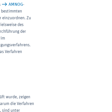
s
AMNOG
-
i bestimmten
r einzuordnen. Zu
pielsweise des
urchführung der
 im
igungsverfahrens.
as Verfahren
üft wurde, zeigen
warum die Verfahren
, sind unter