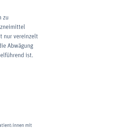
n zu
zneimittel
t nur vereinzelt
 die Abwägung
elführend ist.
tient:innen mit