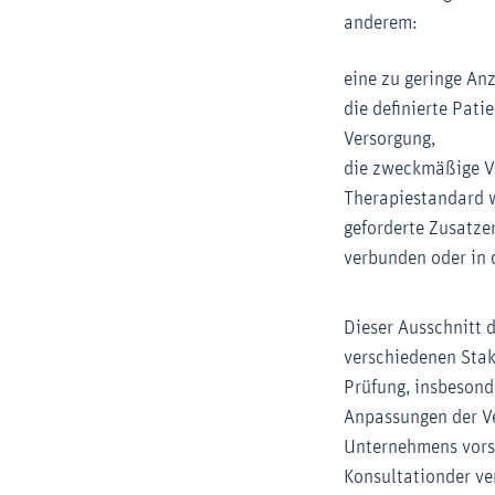
anderem:
eine zu geringe An
die definierte Pati
Versorgung,
die zweckmäßige Ve
Therapiestandard 
geforderte Zusatze
verbunden oder in d
Dieser Ausschnitt d
verschiedenen Stak
Prüfung, insbesonde
Anpassungen der Ve
Unternehmens vorse
Konsultationder ve