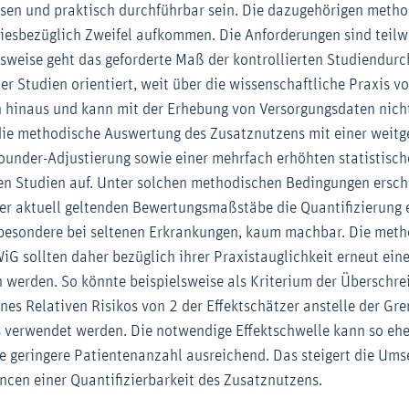
sen und praktisch durchführbar sein. Die dazugehörigen meth
iesbezüglich Zweifel aufkommen. Die Anforderungen sind teilw
lsweise geht das geforderte Maß der kontrollierten Studiendurc
er Studien orientiert, weit über die wissenschaftliche Praxis v
 hinaus und kann mit der Erhebung von Versorgungsdaten nicht
die methodische Auswertung des Zusatznutzens mit einer weit
ounder-Adjustierung sowie einer mehrfach erhöhten statistisc
en Studien auf. Unter solchen methodischen Bedingungen ersch
er aktuell geltenden Bewertungsmaßstäbe die Quantifizierung 
sbesondere bei seltenen Erkrankungen, kaum machbar. Die met
iG sollten daher bezüglich ihrer Praxistauglichkeit erneut eine
 werden. So könnte beispielsweise als Kriterium der Überschre
nes Relativen Risikos von 2 der Effektschätzer anstelle der Gr
s verwendet werden. Die notwendige Effektschwelle kann so ehe
e geringere Patientenanzahl ausreichend. Das steigert die Ums
ncen einer Quantifizierbarkeit des Zusatznutzens.