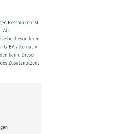
gen Ressourcen ist
. Als
eise bei besonderen
m G-BA alternativ
rden kann. Dieser
g des Zusatznutzens
agen