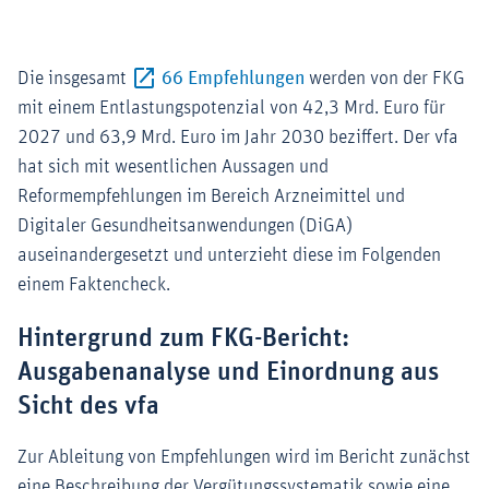
Externer-Link (Öffnet i
Die insgesamt
66 Empfehlungen
werden von der FKG
mit einem Entlastungspotenzial von 42,3 Mrd. Euro für
2027 und 63,9 Mrd. Euro im Jahr 2030 beziffert. Der vfa
hat sich mit wesentlichen Aussagen und
Reformempfehlungen im Bereich Arzneimittel und
Digitaler Gesundheitsanwendungen (DiGA)
auseinandergesetzt und unterzieht diese im Folgenden
einem Faktencheck.
Hintergrund zum FKG-Bericht:
Ausgabenanalyse und Einordnung aus
Sicht des vfa
Zur Ableitung von Empfehlungen wird im Bericht zunächst
eine Beschreibung der Vergütungssystematik sowie eine