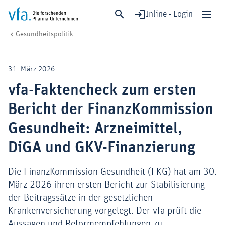
Inline - Login
vfa-Faktencheck zum ersten Bericht der FinanzKommission Gesundheit: 
vfa. Die forschenden Pharma-Unternehmen
Gesundheit & Versorgung
Gesundheitspolitik
Schließen
Forschung & Entwicklung
31. März 2026
Gesundheit & Versorgung
vfa-Faktencheck zum ersten
Wirtschaft & Standort
Bericht der FinanzKommission
Digitalisierung & KI
Verband & Mitglieder
Gesundheit: Arzneimittel,
DiGA und GKV-Finanzierung
Mitglied werden!
Die FinanzKommission Gesundheit (FKG) hat am 30.
März 2026 ihren ersten Bericht zur Stabilisierung
Medien
der Beitragssätze in der gesetzlichen
Krankenversicherung vorgelegt. Der vfa prüft die
Aussagen und Reformempfehlungen zu