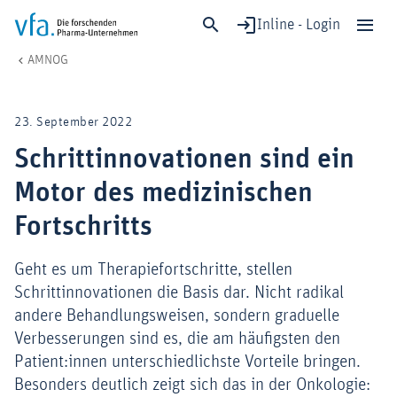
Inline - Login
Schrittinnovationen sind ein Motor des medizinischen Fortschritts
vfa. Die forschenden Pharma-Unternehmen
Gesundheit & Versorgung
AMNOG
Schließen
Forschung & Entwicklung
23. September 2022
Gesundheit & Versorgung
Schrittinnovationen sind ein
Wirtschaft & Standort
Motor des medizinischen
Digitalisierung & KI
Verband & Mitglieder
Fortschritts
Geht es um Therapiefortschritte, stellen
Schrittinnovationen die Basis dar. Nicht radikal
Mitglied werden!
andere Behandlungsweisen, sondern graduelle
Medien
Verbesserungen sind es, die am häufigsten den
Patient:innen unterschiedlichste Vorteile bringen.
Besonders deutlich zeigt sich das in der Onkologie: