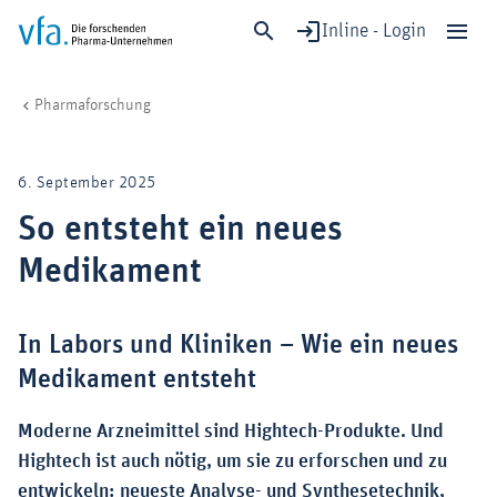
Inline - Login
So entsteht ein neues Medikament
vfa. Die forschenden Pharma-Unternehmen
Forschung & Entwicklung
Schließen
Pharmaforschung
Forschung & Entwicklung
Gesundheit & Versorgung
6. September 2025
Wirtschaft & Standort
So entsteht ein neues
Digitalisierung & KI
Medikament
Verband & Mitglieder
In Labors und Kliniken – Wie ein neues
Mitglied werden!
Medikament entsteht
Medien
Moderne Arzneimittel sind Hightech-Produkte. Und
Hightech ist auch nötig, um sie zu erforschen und zu
entwickeln: neueste Analyse- und Synthesetechnik,