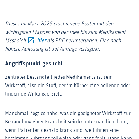
Dieses im März 2025 erschienene Poster mit den
wichtigsten Etappen von der Idee bis zum Medikament
Externer-Link (Öffnet im neuen Fenster)
lässt sich
hier
als PDF herunterladen. Eine noch
höhere Auflösung ist auf Anfrage verfügbar.
Angriffspunkt gesucht
Zentraler Bestandteil jedes Medikaments ist sein
Wirkstoff, also ein Stoff, der im Körper eine heilende oder
lindernde Wirkung erzielt.
Manchmal liegt es nahe, was ein geeigneter Wirkstoff zur
Behandlung einer Krankheit sein könnte: nämlich dann,
wenn Patienten deshalb krank sind, weil ihnen eine
bestimmte Substanz teilweise oder ganz fehlt. Dann kann