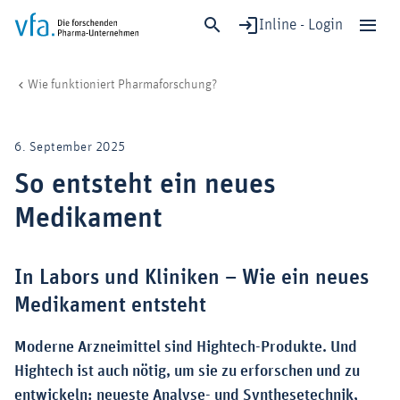
Inline - Login
So entsteht ein neues Medikament
vfa. Die forschenden Pharma-Unternehmen
Forschung & Entwicklung
Pharmaforschung
Schließen
Wie funktioniert Pharmaforschung?
Forschung & Entwicklung
Gesundheit & Versorgung
6. September 2025
Wirtschaft & Standort
So entsteht ein neues
Digitalisierung & KI
Medikament
Verband & Mitglieder
In Labors und Kliniken – Wie ein neues
Mitglied werden!
Medikament entsteht
Medien
Moderne Arzneimittel sind Hightech-Produkte. Und
Hightech ist auch nötig, um sie zu erforschen und zu
entwickeln: neueste Analyse- und Synthesetechnik,