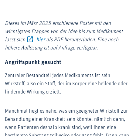
Dieses im März 2025 erschienene Poster mit den
wichtigsten Etappen von der Idee bis zum Medikament
Externer-Link (Öffnet im neuen Fenster)
lässt sich
hier
als PDF herunterladen. Eine noch
höhere Auflösung ist auf Anfrage verfügbar.
Angriffspunkt gesucht
Zentraler Bestandteil jedes Medikaments ist sein
Wirkstoff, also ein Stoff, der im Körper eine heilende oder
lindernde Wirkung erzielt.
Manchmal liegt es nahe, was ein geeigneter Wirkstoff zur
Behandlung einer Krankheit sein könnte: nämlich dann,
wenn Patienten deshalb krank sind, weil ihnen eine
bestimmte Substanz teilweise oder ganz fehlt. Dann kann