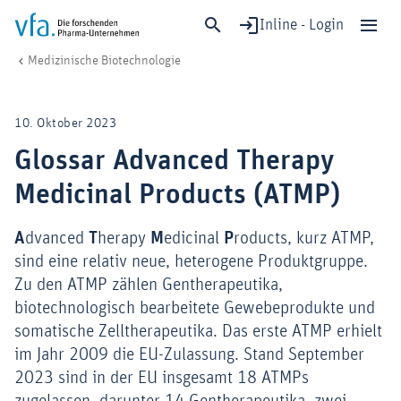
Inline - Login
Glossar Advanced Therapy Medicinal Products (ATMP)
vfa. Die forschenden Pharma-Unternehmen
Forschung & Entwicklung
Medizinische Biotechnologie
Schließen
Forschung & Entwicklung
10. Oktober 2023
Gesundheit & Versorgung
Glossar Advanced Therapy
Wirtschaft & Standort
Medicinal Products (ATMP)
Digitalisierung & KI
Verband & Mitglieder
A
dvanced
T
herapy
M
edicinal
P
roducts, kurz ATMP,
sind eine relativ neue, heterogene Produktgruppe.
Zu den ATMP zählen Gentherapeutika,
Mitglied werden!
biotechnologisch bearbeitete Gewebeprodukte und
somatische Zelltherapeutika. Das erste ATMP erhielt
Medien
im Jahr 2009 die EU-Zulassung. Stand September
2023 sind in der EU insgesamt 18 ATMPs