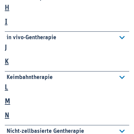
H
I
in vivo-Gentherapie
J
K
Keimbahntherapie
L
M
N
Nicht-zellbasierte Gentherapie