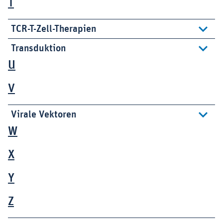
T
TCR-T-Zell-Therapien
Transduktion
U
V
Virale Vektoren
W
X
Y
Z