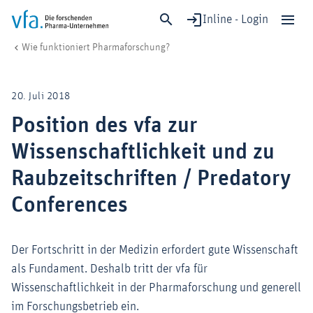
Inline - Login
Position des vfa zur Wissenschaftlichkeit und zu Raubzeitschriften / Pr
vfa. Die forschenden Pharma-Unternehmen
Forschung & Entwicklung
Forschungsstandort & Rahmenbedingungen
Pharmaforschung
Wie funktioniert Pharmaforschung?
Schließen
Forschung & Entwicklung
20. Juli 2018
Gesundheit & Versorgung
Position des vfa zur
Wirtschaft & Standort
Wissenschaftlichkeit und zu
Digitalisierung & KI
Verband & Mitglieder
Raubzeitschriften / Predatory
Conferences
Mitglied werden!
Der Fortschritt in der Medizin erfordert gute Wissenschaft
Medien
als Fundament. Deshalb tritt der vfa für
Wissenschaftlichkeit in der Pharmaforschung und generell
im Forschungsbetrieb ein.