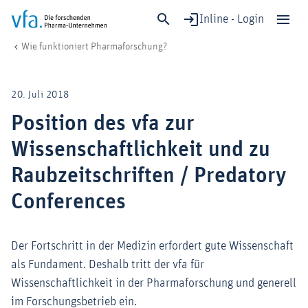
Inline - Login
Position des vfa zur Wissenschaftlichkeit und zu Raubzeitschriften / Pr
vfa. Die forschenden Pharma-Unternehmen
Forschung & Entwicklung
Forschungsstandort & Rahmenbedingungen
Pharmaforschung
Wie funktioniert Pharmaforschung?
Schließen
Forschung & Entwicklung
20. Juli 2018
Gesundheit & Versorgung
Position des vfa zur
Wirtschaft & Standort
Wissenschaftlichkeit und zu
Digitalisierung & KI
Verband & Mitglieder
Raubzeitschriften / Predatory
Conferences
Mitglied werden!
Der Fortschritt in der Medizin erfordert gute Wissenschaft
Medien
als Fundament. Deshalb tritt der vfa für
Wissenschaftlichkeit in der Pharmaforschung und generell
im Forschungsbetrieb ein.