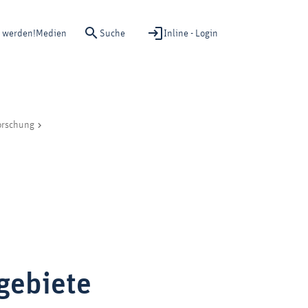
Suche
Inline - Login
d werden!
Medien
orschung
gebiete