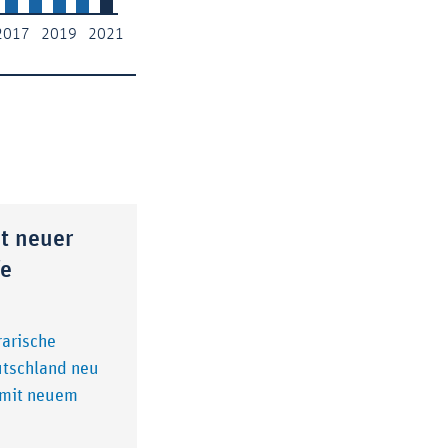
t neuer
fe
rarische
utschland neu
 mit neuem