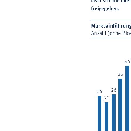
lässt sich die int
freigegeben.