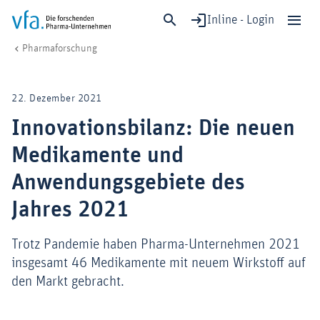
Inline - Login
Innovationsbilanz: Die neuen Medikamente und Anwendungsgebiete de
vfa. Die forschenden Pharma-Unternehmen
Forschung & Entwicklung
Pharmaforschung
Schließen
Forschung & Entwicklung
22. Dezember 2021
Gesundheit & Versorgung
Innovationsbilanz: Die neuen
Wirtschaft & Standort
Medikamente und
Digitalisierung & KI
Verband & Mitglieder
Anwendungsgebiete des
Jahres 2021
Mitglied werden!
Trotz Pandemie haben Pharma-Unternehmen 2021
insgesamt 46 Medikamente mit neuem Wirkstoff auf
Medien
den Markt gebracht.