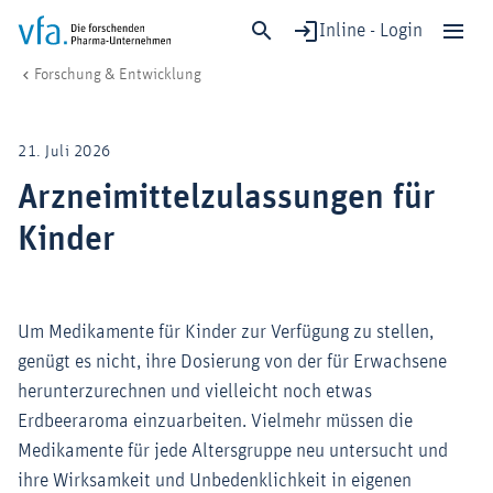
Inline - Login
Arzneimittelzulassungen für Kinder
vfa. Die forschenden Pharma-Unternehmen
Forschung & Entwicklung
Schließen
Forschung & Entwicklung
21. Juli 2026
Gesundheit & Versorgung
Arzneimittelzulassungen für
Wirtschaft & Standort
Kinder
Digitalisierung & KI
Verband & Mitglieder
Um Medikamente für Kinder zur Verfügung zu stellen,
genügt es nicht, ihre Dosierung von der für Erwachsene
Mitglied werden!
herunterzurechnen und vielleicht noch etwas
Medien
Erdbeeraroma einzuarbeiten. Vielmehr müssen die
Medikamente für jede Altersgruppe neu untersucht und
ihre Wirksamkeit und Unbedenklichkeit in eigenen