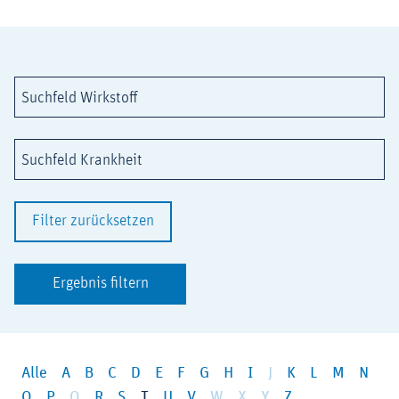
Suchfeld Wirkstoff
Suchfeld Krankheit
Filter zurücksetzen
Ergebnis filtern
Alle
A
B
C
D
E
F
G
H
I
J
K
L
M
N
O
P
Q
R
S
T
U
V
W
X
Y
Z