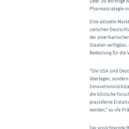
Über 36 wichtige A
Pharmastrategie m
Eine aktuelle Mark
zwischen Deutschl
der amerikanischen
Staaten verfügbar, 
Bedeutung für die 
"Die USA sind Deut
überlegen, sondern
Innovationsrücksta
die klinische Fors
praxisferne Erstat
werden," so vfa-Pr
Der ernüchternde B