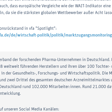
auch, dass europäische Vergleiche wie der WAIT-Indikator eine 
ln, da sie die stärksten globalen Wettbewerber außer Acht lass
nsrückstand in vfa "Spotlight":
fa.de/de/wirtschaft-politik/politik/marktzugangsmonitorin
 Verband der forschenden Pharma-Unternehmen in Deutschland. Er
48 weltweit führenden Herstellern und ihren über 100 Tochter-
in der Gesundheits-, Forschungs- und Wirtschaftspolitik. Die M
rund zwei Drittel des gesamten deutschen Arzneimittelmarktes
 Deutschland rund 102.000 Mitarbeiter:innen. Rund 21.000 da
ntwicklung.
auf unseren Social Media Kanälen: