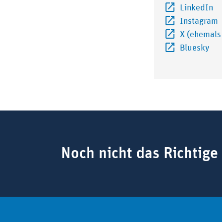
Ex
LinkedIn
E
Instagram
X (ehemals 
Ext
Bluesky
Suchbegriff
Noch nicht das Richtige