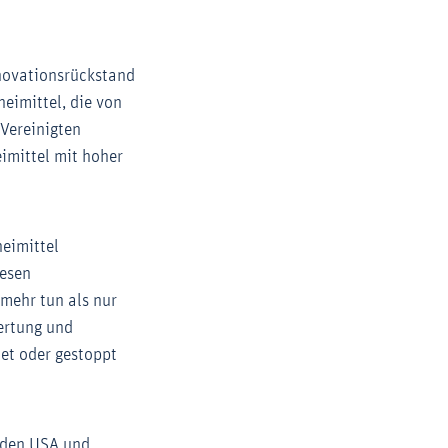
nnovationsrückstand
imittel, die von
 Vereinigten
eimittel mit hoher
neimittel
iesen
mehr tun als nur
ertung und
et oder gestoppt
n den USA und