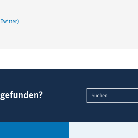
terner-Link (Öffnet im neuen Fenster)
xterner-Link (Öffnet im neuen Fenster)
Externer-Link (Öffnet im neuen Fenster)
Twitter)
erner-Link (Öffnet im neuen Fenster)
 gefunden?
Suchen