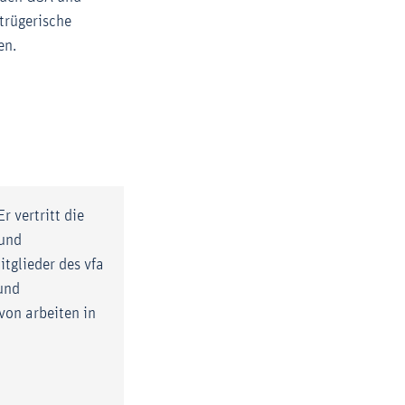
trügerische
en.
Externer-Link (Öffnet im neuen Fenster)
g
 vertritt die
 und
itglieder des vfa
 und
von arbeiten in