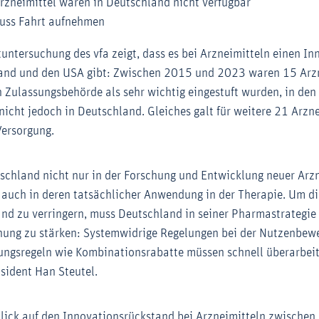
rzneimittel waren in Deutschland nicht verfügbar
uss Fahrt aufnehmen
tuntersuchung des vfa zeigt, dass es bei Arzneimitteln einen I
and und den USA gibt: Zwischen 2015 und 2023 waren 15 Arzne
 Zulassungsbehörde als sehr wichtig eingestuft wurden, in den
nicht jedoch in Deutschland. Gleiches galt für weitere 21 Arzn
Versorgung.
schland nicht nur in der Forschung und Entwicklung neuer Arz
 auch in deren tatsächlicher Anwendung in der Therapie. Um d
nd zu verringern, muss Deutschland in seiner Pharmastrategie 
chung zu stärken: Systemwidrige Regelungen bei der Nutzenbew
tungsregeln wie Kombinationsrabatte müssen schnell überarbeit
äsident Han Steutel.
lick auf den Innovationsrückstand bei Arzneimitteln zwische