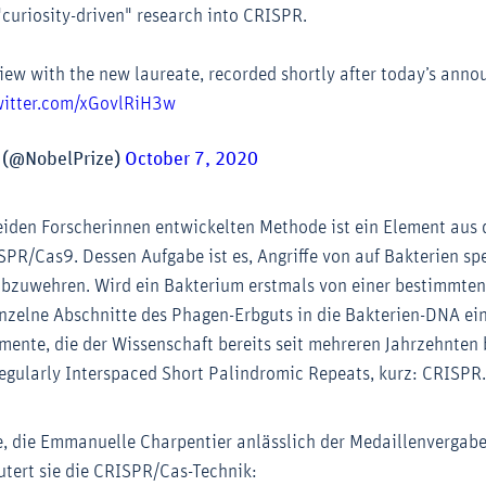
 "curiosity-driven" research into CRISPR.
view with the new laureate, recorded shortly after today’s ann
witter.com/xGovlRiH3w
e (@NobelPrize)
October 7, 2020
beiden Forscherinnen entwickelten Methode ist ein Element a
PR/Cas9. Dessen Aufgabe ist es, Angriffe von auf Bakterien spe
abzuwehren. Wird ein Bakterium erstmals von einer bestimmte
inzelne Abschnitte des Phagen-Erbguts in die Bakterien-DNA ei
mente, die der Wissenschaft bereits seit mehreren Jahrzehnten 
egularly Interspaced Short Palindromic Repeats, kurz: CRISPR
e, die Emmanuelle Charpentier anlässlich der Medaillenverga
läutert sie die CRISPR/Cas-Technik: