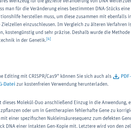
bares Werkzeug für die gezielte Veränderung von DNA weiterzue
ss man für die Veränderung eines bestimmten DNA-Stücks ein
tionshilfe herstellen muss, um diese zusammen mit ebenfalls 
e Zielzellen einzuschleusen. Im Vergleich zu älteren Verfahren
, kostengünstig und sehr präzise. Deshalb wurde die Methode
[4]
technik in der Genetik.
e Editing mit CRISPR/Cas9" können Sie sich auch als
PDF-
G-Datei
zur kostenfreien Verwendung herunterladen.
t dieses Molekül-Duo anschließend Einzug in die Anwendung, 
tzpflanzen oder um in Gentherapien fehlerhafte Gene zu korrigi
mit einer spezifischen Nukleinsäuresequenz zum defekten Genor
ück DNA einer intakten Gen-Kopie mit. Letztere wird von den ze