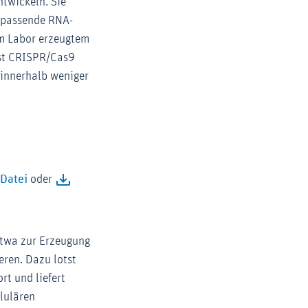
ntwickeln. Sie
e passende RNA-
im Labor erzeugtem
 ist CRISPR/Cas9
 innerhalb weniger
Zoom
Datei
oder
etwa zur Erzeugung
eren. Dazu lotst
t und liefert
llulären