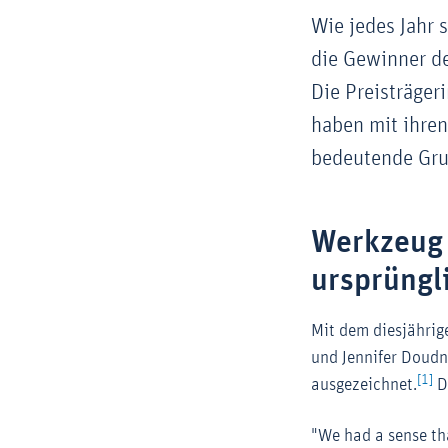
Wie jedes Jahr
die Gewinner de
Die Preisträger
haben mit ihren
bedeutende Grun
Werkzeug 
ursprüngl
Mit dem diesjähri
und Jennifer Doudn
[1]
ausgezeichnet.
D
"We had a sense th