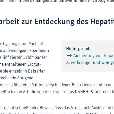
kam man mit den damaligen Standardverfahren der Virologie de
arbeit zur Entdeckung des Hepati
ritt gelang dann Michael
Hintergrund:
m aufwendigen Experiment:
Ausheilung von Hepati
H-infizierten Schimpansen
zuverlässiger und wenig
che enthaltenen Erbgut-
 sie einzeln in Bakterien
prechende Antigene
dem so über eine Million verschiedener Bakterienvarianten un
ießlich eine Art, die von Antikörpern aus NANBH-Patienten er
ar ein abschließender Beweis, dass das Virus auch Auslöser d