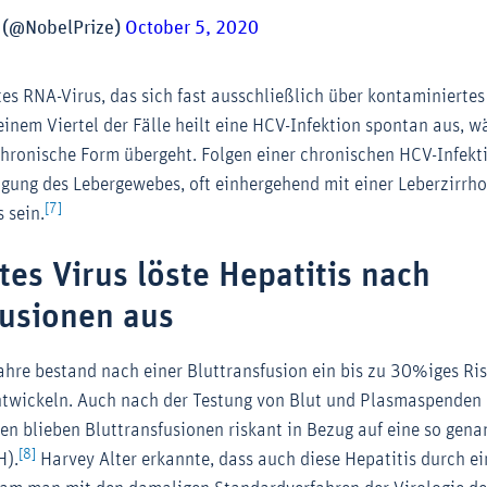
e (@NobelPrize)
October 5, 2020
tes RNA-Virus, das sich fast ausschließlich über kontaminierte
einem Viertel der Fälle heilt eine HCV-Infektion spontan aus, w
chronische Form übergeht. Folgen einer chronischen HCV-Infekt
gung des Lebergewebes, oft einhergehend mit einer Leberzirrho
[7]
s sein.
es Virus löste Hepatitis nach
fusionen aus
ahre bestand nach einer Bluttransfusion ein bis zu 30%iges Ris
ntwickeln. Auch nach der Testung von Blut und Plasmaspenden 
en blieben Bluttransfusionen riskant in Bezug auf eine so gena
[8]
H).
Harvey Alter erkannte, dass auch diese Hepatitis durch ei