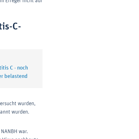
m Erreger nicht auf
tis-C-
tis C - noch
er belastend
tersucht wurden,
kannt wurden.
er NANBH war.