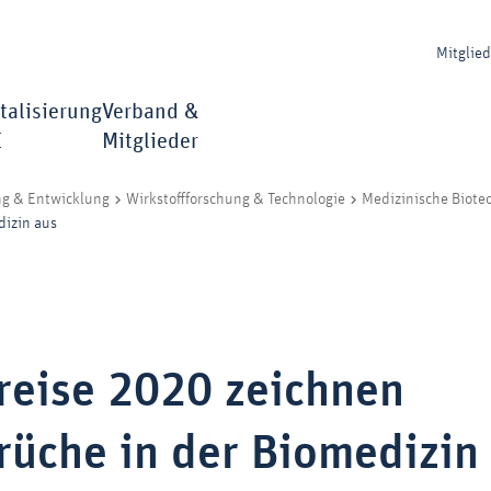
Mitglie
talisierung
Verband &
I
Mitglieder
ng & Entwicklung
Wirkstoffforschung & Technologie
Medizinische Biote
dizin aus
reise 2020 zeichnen
rüche in der Biomedizin