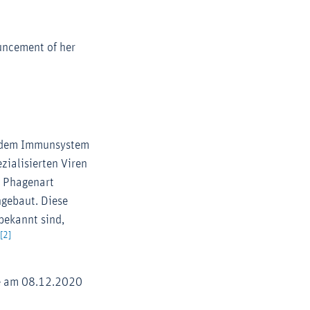
ouncement of her
us dem Immunsystem
zialisierten Viren
n Phagenart
ngebaut. Diese
bekannt sind,
[2]
.
be am 08.12.2020