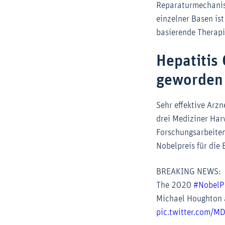
Reparaturmechanis
einzelner Basen is
basierende Therapie
Hepatitis 
geworden
Sehr effektive Arzn
drei Mediziner Harv
Forschungsarbeiten
Nobelpreis für die
BREAKING NEWS:
The 2020
#NobelP
Michael Houghton an
pic.twitter.com/