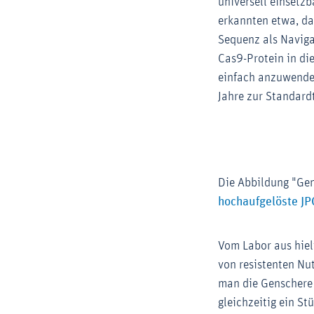
universell einsetz
erkannten etwa, da
Sequenz als Naviga
Cas9-Protein in di
einfach anzuwenden
Jahre zur Standard
Die Abbildung "Gen
hochaufgelöste JP
Vom Labor aus hiel
von resistenten Nu
man die Genschere 
gleichzeitig ein St