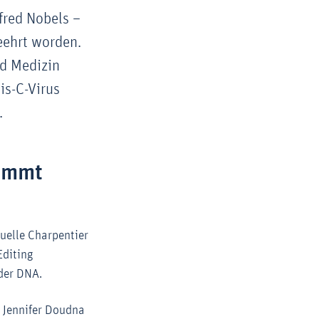
fred Nobels –
eehrt worden.
nd Medizin
is-C-Virus
.
tammt
uelle Charpentier
Editing
der DNA.
 Jennifer Doudna