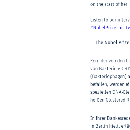
on the start of her
Listen to our inter
#NobelPrize
.
pic.t
— The Nobel Priz
Kern der von den 
von Bakterien: CRIS
(Bakteriophagen) 
befallen, werden e
speziellen DNA-Ele
heißen Clustered R
In ihrer Dankesred
in Berlin hielt, er