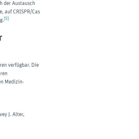
h der Austausch
te, auf CRISPR/Cas
[5]
g.
r
ren verfügbar. Die
hren
en Medizin-
y J. Alter,