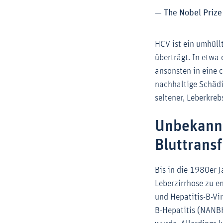
— The Nobel Priz
HCV ist ein umhüll
überträgt. In etwa 
ansonsten in eine 
nachhaltige Schädi
seltener, Leberkreb
Unbekannt
Bluttrans
Bis in die 1980er J
Leberzirrhose zu e
und Hepatitis-B-Vir
B-Hepatitis (NANB