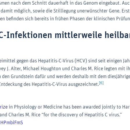
men nach dem Schnitt dauerhaft in das Genom eingebaut. Auc
t damit möglich, sowie die Stilllegung unerwünschter Gene. Ers
n befinden sich bereits in frühen Phasen der klinischen Prüfun
C-Infektionen mittlerweile heilba
eimittel gegen das Hepatitis-C-Virus (HCV) sind seit einigen Jah
ey J. Alter, Michael Houghton und Charles M. Rice legten mit i
 den Grundstein dafür und werden deshalb mit dem diesjährig
[6]
 Entdeckung des Hepatitis-C-Virus ausgezeichnet.
rize
in Physiology or Medicine has been awarded jointly to Harve
d Charles M. Rice “for the discovery of Hepatitis C virus.”
MDHPmbiFmS