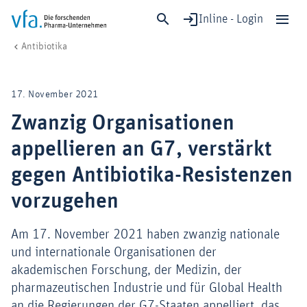
Inline - Login
Zwanzig Organisationen appellieren an G7, verstärkt gegen Antibiotika
vfa. Die forschenden Pharma-Unternehmen
Forschung & Entwicklung
Therapiegebiete & Fortschritt
Antibiotika
Schließen
Forschung & Entwicklung
17. November 2021
Gesundheit & Versorgung
Zwanzig Organisationen
Wirtschaft & Standort
appellieren an G7, verstärkt
Digitalisierung & KI
Verband & Mitglieder
gegen Antibiotika-Resistenzen
vorzugehen
Mitglied werden!
Am 17. November 2021 haben zwanzig nationale
und internationale Organisationen der
Medien
akademischen Forschung, der Medizin, der
pharmazeutischen Industrie und für Global Health
an die Regierungen der G7-Staaten appelliert, das