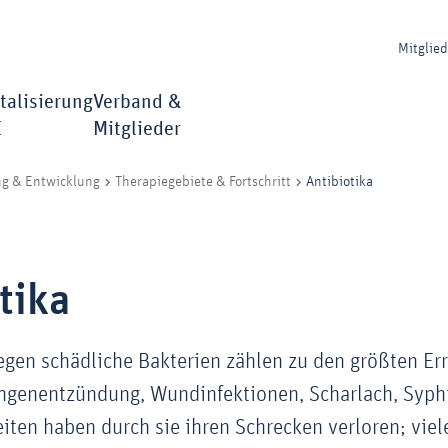
Mitglie
talisierung
Verband &
I
Mitglieder
Antibiotika
ng & Entwicklung
Therapiegebiete & Fortschritt
tika
gen schädliche Bakterien zählen zu den größten Er
ngenentzündung, Wundinfektionen, Scharlach, Syphi
iten haben durch sie ihren Schrecken verloren; vie