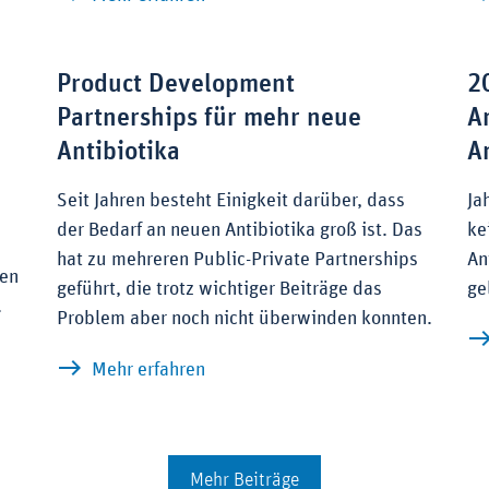
Product Development
2
Partnerships für mehr neue
A
Antibiotika
A
e
Seit Jahren besteht Einigkeit darüber, dass
Ja
der Bedarf an neuen Antibiotika groß ist. Das
ke
hat zu mehreren Public-Private Partnerships
An
gen
geführt, die trotz wichtiger Beiträge das
ge
.
Problem aber noch nicht überwinden konnten.
zu Product Development Partnershi
Mehr erfahren
Impfstoffe gegen Bakterien in Entwicklung
Mehr Beiträge