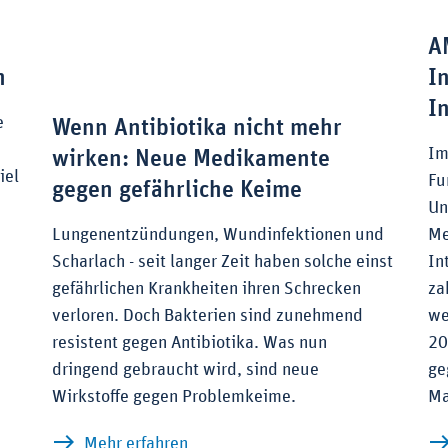
A
n
I
I
e
Wenn Antibiotika nicht mehr
Im
wirken: Neue Medikamente
iel
Fu
gegen gefährliche Keime
Un
Lungenentzündungen, Wundinfektionen und
Me
Scharlach - seit langer Zeit haben solche einst
In
saufnahme zu Präparaten und Unternehmen
gefährlichen Krankheiten ihren Schrecken
za
verloren. Doch Bakterien sind zunehmend
we
resistent gegen Antibiotika. Was nun
20
dringend gebraucht wird, sind neue
ge
Wirkstoffe gegen Problemkeime.
Ma
zu Wenn Antibiotika nicht mehr w
Mehr erfahren