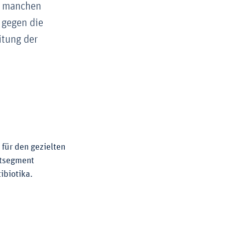
ei manchen
 gegen die
itung der
für den gezielten
ktsegment
ibiotika.