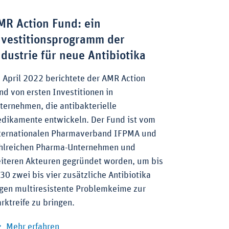
MR Action Fund: ein
nvestitionsprogramm der
ndustrie für neue Antibiotika
 April 2022 berichtete der AMR Action
nd von ersten Investitionen in
ternehmen, die antibakterielle
dikamente entwickeln. Der Fund ist vom
ternationalen Pharmaverband IFPMA und
hlreichen Pharma-Unternehmen und
iteren Akteuren gegründet worden, um bis
30 zwei bis vier zusätzliche Antibiotika
gen multiresistente Problemkeime zur
rktreife zu bringen.
irken: Neue Medikamente gegen gefährliche Keime
zu AMR Action Fund: ein Investitionsprogram
Mehr erfahren