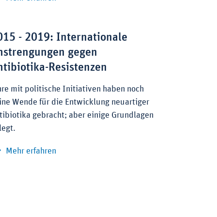
015 - 2019: Internationale
nstrengungen gegen
ntibiotika-Resistenzen
hre mit politische Initiativen haben noch
ine Wende für die Entwicklung neuartiger
tibiotika gebracht; aber einige Grundlagen
legt.
zu 2015 - 2019: Internationale Anstrengung
Mehr erfahren
ps für mehr neue Antibiotika