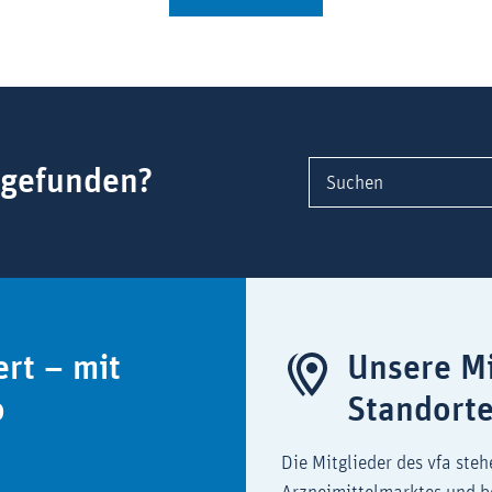
 gefunden?
Suchen
ert – mit
Unsere Mi
o
Standort
Die Mitglieder des vfa steh