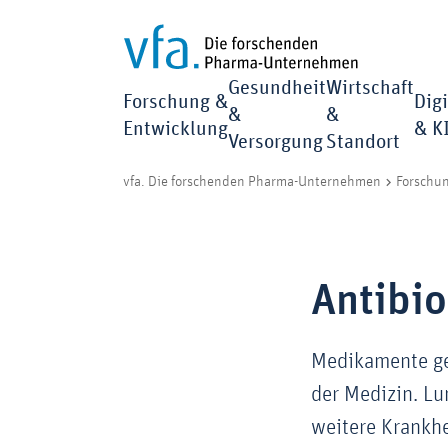
Gesundheit
Wirtschaft
Forschung &
Digi
&
&
Entwicklung
& K
Versorgung
Standort
vfa. Die forschenden Pharma-Unternehmen
Forschu
Antibio
Medikamente ge
der Medizin. Lu
weitere Krankhe